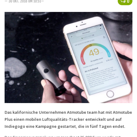
0
— 30 OKT. 2018 UM 10:51—
Handytarife
BASE
Smartphonetarife
Datentarife
o2
Smartphonetarife
Prepaid-Tarife
Datentarife
Flatrate-Prepaidtarife
Mobilfunk-Vergleichsrechner
Das kalifornische Unternehmen Atmotube team hat mit Atmotube
Mobilfunk-Tarifrechner
Plus einen mobilen Luftqualitäts-Tracker entwickelt und auf
Flatrate-Datentarife
Indiegogo eine Kampagne gestartet, die in fünf Tagen endet.