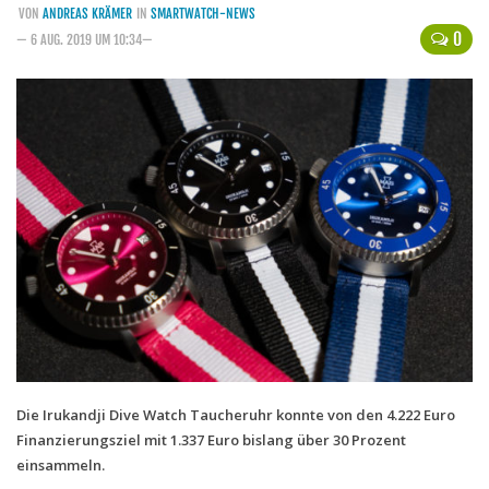
VON
ANDREAS KRÄMER
IN
SMARTWATCH-NEWS
Handytarife
0
— 6 AUG. 2019 UM 10:34—
BASE
Smartphonetarife
Datentarife
o2
Smartphonetarife
Prepaid-Tarife
Datentarife
Flatrate-Prepaidtarife
Mobilfunk-Vergleichsrechner
Mobilfunk-Tarifrechner
Die Irukandji Dive Watch Taucheruhr konnte von den 4.222 Euro
Finanzierungsziel mit 1.337 Euro bislang über 30 Prozent
Flatrate-Datentarife
einsammeln.