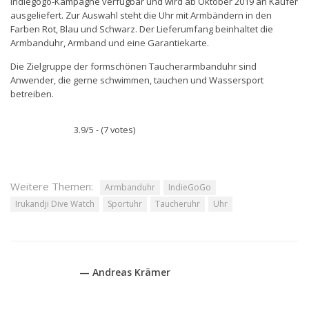
Indiegogo-Kampagne verfügbar und wird ab Oktober 2019 an Käufer
ausgeliefert. Zur Auswahl steht die Uhr mit Armbändern in den
Farben Rot, Blau und Schwarz. Der Lieferumfang beinhaltet die
Armbanduhr, Armband und eine Garantiekarte.
Die Zielgruppe der formschönen Taucherarmbanduhr sind
Anwender, die gerne schwimmen, tauchen und Wassersport
betreiben.
3.9/5 - (7 votes)
Weitere Themen:
Armbanduhr
IndieGoGo
Irukandji Dive Watch
Sportuhr
Taucheruhr
Uhr
— Andreas Krämer