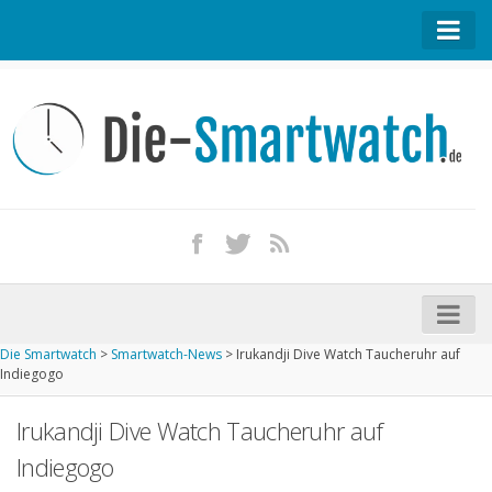
Startseite
Kontakt / Tipp geben
Impressum
Datenschutz
Apple Watch kaufen
iPhone kaufen
Die Smartwatch
>
Smartwatch-News
>
Irukandji Dive Watch Taucheruhr auf
Startseite
Indiegogo
Aktuelle Smartwatches im Test
Irukandji Dive Watch Taucheruhr auf
Kommende Smartwatches
Indiegogo
Marken und Modelle