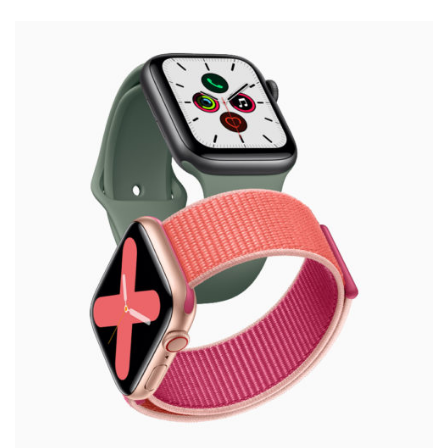
Handytarife
BASE
Smartphonetarife
Datentarife
o2
Smartphonetarife
Prepaid-Tarife
Datentarife
Flatrate-Prepaidtarife
Mobilfunk-Vergleichsrechner
Mobilfunk-Tarifrechner
Flatrate-Datentarife