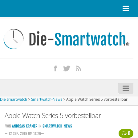
Startseite
Kontakt / Tipp geben
Impressum
Datenschutz
Apple Watch kaufen
iPhone kaufen
Die Smartwatch
>
Smartwatch-News
>
Apple Watch Series 5 vorbestellbar
Startseite
Apple Watch Series 5 vorbestellbar
Aktuelle Smartwatches im Test
Kommende Smartwatches
VON
ANDREAS KRÄMER
IN
SMARTWATCH-NEWS
0
— 12 SEP. 2019 UM 11:26—
Marken und Modelle