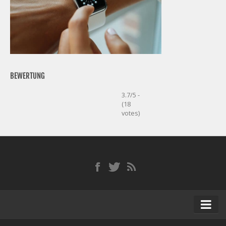
BEWERTUNG
3.7/5 -
(18
votes)