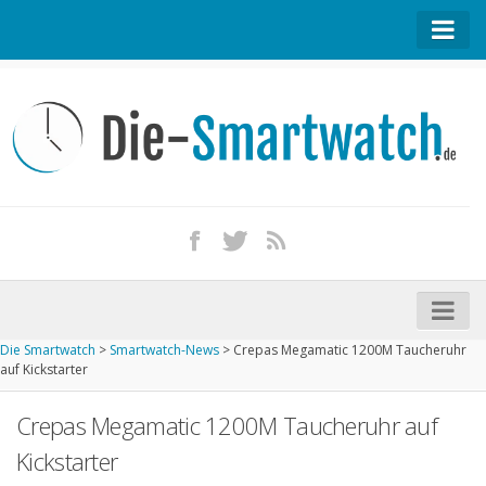
Startseite
Kontakt / Tipp geben
Impressum
Datenschutz
Apple Watch kaufen
iPhone kaufen
Die Smartwatch
>
Smartwatch-News
>
Crepas Megamatic 1200M Taucheruhr
Startseite
auf Kickstarter
Aktuelle Smartwatches im Test
Crepas Megamatic 1200M Taucheruhr auf
Kommende Smartwatches
Kickstarter
Marken und Modelle