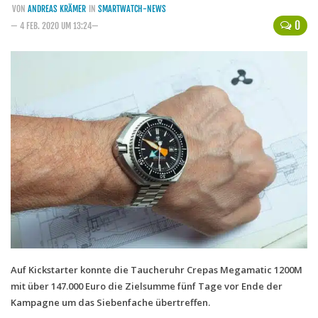
VON
ANDREAS KRÄMER
IN
SMARTWATCH-NEWS
Handytarife
0
— 4 FEB. 2020 UM 13:24—
BASE
Smartphonetarife
Datentarife
o2
Smartphonetarife
Prepaid-Tarife
Datentarife
Flatrate-Prepaidtarife
Mobilfunk-Vergleichsrechner
Mobilfunk-Tarifrechner
Auf Kickstarter konnte die Taucheruhr Crepas Megamatic 1200M
mit über 147.000 Euro die Zielsumme fünf Tage vor Ende der
Flatrate-Datentarife
Kampagne um das Siebenfache übertreffen.