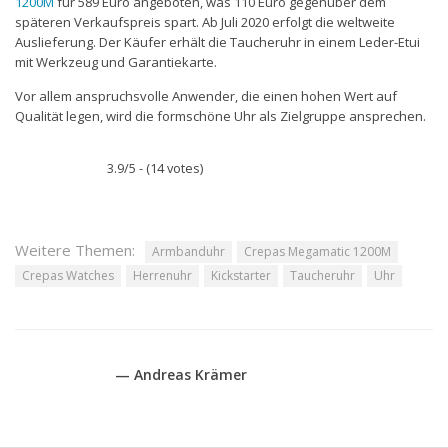
1200M
für 589 Euro angeboten, was 110 Euro gegenüber dem
späteren Verkaufspreis spart. Ab Juli 2020 erfolgt die weltweite
Auslieferung. Der Käufer erhält die Taucheruhr in einem Leder-Etui
mit Werkzeug und Garantiekarte.
Vor allem anspruchsvolle Anwender, die einen hohen Wert auf
Qualität legen, wird die formschöne Uhr als Zielgruppe ansprechen.
3.9/5 - (14 votes)
Weitere Themen:
Armbanduhr
Crepas Megamatic 1200M
Crepas Watches
Herrenuhr
Kickstarter
Taucheruhr
Uhr
— Andreas Krämer