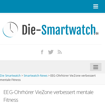
Startseite
Kontakt / Tipp geben
Impressum
Datenschutz
Apple Watch kaufen
iPhone kaufen
Die Smartwatch
>
Smartwatch-News
>
EEG-Ohrhörer VieZone verbessert
Startseite
mentale Fitness
Aktuelle Smartwatches im Test
EEG-Ohrhörer VieZone verbessert mentale
Kommende Smartwatches
Fitness
Marken und Modelle