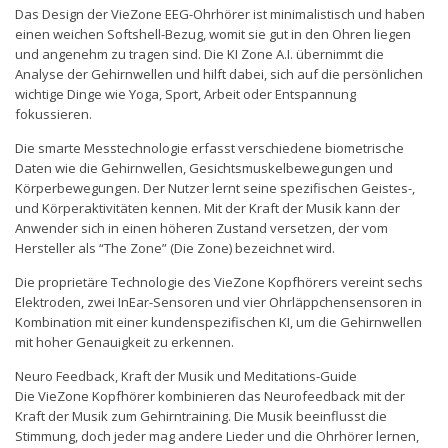
Das Design der VieZone EEG-Ohrhörer ist minimalistisch und haben
einen weichen Softshell-Bezug, womit sie gut in den Ohren liegen
und angenehm zu tragen sind. Die KI Zone A.I. übernimmt die
Analyse der Gehirnwellen und hilft dabei, sich auf die persönlichen
wichtige Dinge wie Yoga, Sport, Arbeit oder Entspannung
fokussieren.
Die smarte Messtechnologie erfasst verschiedene biometrische
Daten wie die Gehirnwellen, Gesichtsmuskelbewegungen und
Körperbewegungen. Der Nutzer lernt seine spezifischen Geistes-,
und Körperaktivitäten kennen. Mit der Kraft der Musik kann der
Anwender sich in einen höheren Zustand versetzen, der vom
Hersteller als “The Zone” (Die Zone) bezeichnet wird.
Die proprietäre Technologie des VieZone Kopfhörers vereint sechs
Elektroden, zwei InEar-Sensoren und vier Ohrläppchensensoren in
Kombination mit einer kundenspezifischen KI, um die Gehirnwellen
mit hoher Genauigkeit zu erkennen.
Neuro Feedback, Kraft der Musik und Meditations-Guide
Die VieZone Kopfhörer kombinieren das Neurofeedback mit der
Kraft der Musik zum Gehirntraining. Die Musik beeinflusst die
Stimmung, doch jeder mag andere Lieder und die Ohrhörer lernen,