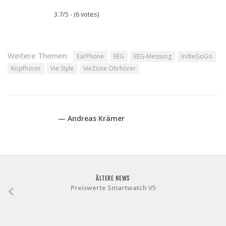
3.7/5 - (6 votes)
Weitere Themen:
EarPhone
EEG
EEG-Messung
IndieGoGo
Kopfhörer
Vie Style
VieZone Ohrhörer
— Andreas Krämer
ÄLTERE NEWS
Preiswerte Smartwatch V5