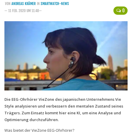
VON
ANDREAS KRÄMER
IN
SMARTWATCH-NEWS
Handytarife
0
— 11 FEB. 2020 UM 11:48—
BASE
Smartphonetarife
Datentarife
o2
Smartphonetarife
Prepaid-Tarife
Datentarife
Flatrate-Prepaidtarife
Die EEG-Ohrhörer VieZone des japanischen Unternehmens Vie
Mobilfunk-Vergleichsrechner
Style analysieren und verbessern den mentalen Zustand seines
Mobilfunk-Tarifrechner
Trägers. Zum Einsatz kommt hier eine KI, um eine Analyse und
Optimierung durchzuführen.
Flatrate-Datentarife
Was bietet der VieZone EEG-Ohrhörer?