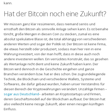
kann.
Hat der Bitcoin noch eine Zukunft?
Wir müssen ganz klar resümieren, dass niemand seriös und
ernsthaft den Bitcoin als sinnvolle Anlage sehen kann. Es ist beinahe
töricht, große Mengen in diesen Coin zu stecken, zumal es eine
absolut spekulative Blase ist, die total abhängig von verschiedenen
anderen Werten und sogar der Politik ist. Der Bitcoin ist keine Firma,
die etwas herstellt oder produziert, sodass man hier rein in eine
Währung investiert, von der man hofft, dass in diese auch noch
andere investieren wollen. Ein verrücktes Konstrukt, das so gesehen
als Wertanlage nicht dient und keine Zukunft haben kann. Der
Bitcoin wird dennoch in die Geschichte eingehen und ganze
Branchen verändern bzw. hat er dies schon. Die zugrundeliegende
Technik, die Blockchain und verschiedene Wallets, Systeme und
Softwares, die dafür gebaut wurden, haben unser Verständnis für
diesen Bereich der Kryptowährungen verändert. Unzählige Firmen –
sogar aus Deutschland
– arbeiten an Kryptostartups und Firmen,
deren Geschäftsmodell auf der Blockchain aufbaut. Der Bitcoin hat
also vielleicht keine riesige Zukunft, aber einen riesigen künftigen
Einfluss.