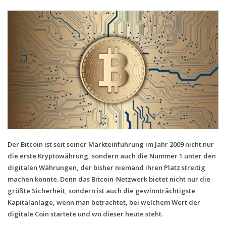
Handytarife
BASE
Smartphonetarife
Datentarife
o2
Smartphonetarife
Prepaid-Tarife
Datentarife
Der Bitcoin ist seit seiner Markteinführung im Jahr 2009 nicht nur
die erste Kryptowährung, sondern auch die Nummer 1 unter den
Flatrate-Prepaidtarife
digitalen Währungen, der bisher niemand ihren Platz streitig
Mobilfunk-Vergleichsrechner
machen konnte. Denn das Bitcoin-Netzwerk bietet nicht nur die
größte Sicherheit, sondern ist auch die gewinnträchtigste
Mobilfunk-Tarifrechner
Kapitalanlage, wenn man betrachtet, bei welchem Wert der
Flatrate-Datentarife
digitale Coin startete und wo dieser heute steht.