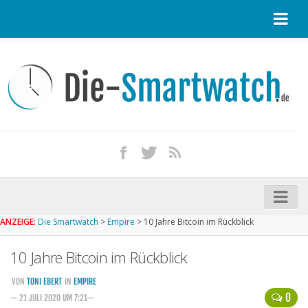
Startseite
Kontakt / Tipp geben
Impressum
Datenschutz
Apple Watch kaufen
iPhone kaufen
ANZEIGE:
Die Smartwatch
>
Empire
>
10 Jahre Bitcoin im Rückblick
Startseite
10 Jahre Bitcoin im Rückblick
Aktuelle Smartwatches im Test
Kommende Smartwatches
VON
TONI EBERT
IN
EMPIRE
0
— 21 JULI 2020 UM 7:21—
Marken und Modelle