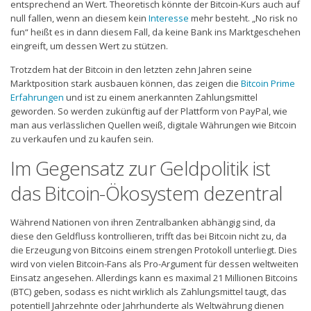
entsprechend an Wert. Theoretisch könnte der Bitcoin-Kurs auch auf
null fallen, wenn an diesem kein
Interesse
mehr besteht. „No risk no
fun“ heißt es in dann diesem Fall, da keine Bank ins Marktgeschehen
eingreift, um dessen Wert zu stützen.
Trotzdem hat der Bitcoin in den letzten zehn Jahren seine
Marktposition stark ausbauen können, das zeigen die
Bitcoin Prime
Erfahrungen
und ist zu einem anerkannten Zahlungsmittel
geworden. So werden zukünftig auf der Plattform von PayPal, wie
man aus verlässlichen Quellen weiß, digitale Währungen wie Bitcoin
zu verkaufen und zu kaufen sein.
Im Gegensatz zur Geldpolitik ist
das Bitcoin-Ökosystem dezentral
Während Nationen von ihren Zentralbanken abhängig sind, da
diese den Geldfluss kontrollieren, trifft das bei Bitcoin nicht zu, da
die Erzeugung von Bitcoins einem strengen Protokoll unterliegt. Dies
wird von vielen Bitcoin-Fans als Pro-Argument für dessen weltweiten
Einsatz angesehen. Allerdings kann es maximal 21 Millionen Bitcoins
(BTC) geben, sodass es nicht wirklich als Zahlungsmittel taugt, das
potentiell Jahrzehnte oder Jahrhunderte als Weltwährung dienen