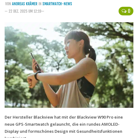
VON
ANDREAS KRÄMER
IN
SMARTWATCH-NEWS
Handytarife
0
— 22 DEZ. 2025 UM 12:19—
BASE
Smartphonetarife
Datentarife
o2
Smartphonetarife
Prepaid-Tarife
Datentarife
Flatrate-Prepaidtarife
Mobilfunk-Vergleichsrechner
Mobilfunk-Tarifrechner
Der Hersteller Blackview hat mit der Blackview W90 Pro eine
neue GPS-Smartwatch gelauncht, die ein rundes AMOLED-
Flatrate-Datentarife
Display und formschönes Design mit Gesundheitsfunktionen