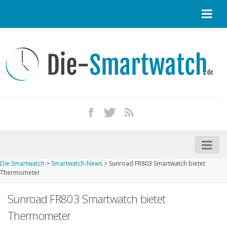
Startseite
Kontakt / Tipp geben
Impressum
Datenschutz
Apple Watch kaufen
iPhone kaufen
Die Smartwatch
>
Smartwatch-News
>
Sunroad FR803 Smartwatch bietet
Startseite
Thermometer
Aktuelle Smartwatches im Test
Sunroad FR803 Smartwatch bietet
Kommende Smartwatches
Thermometer
Marken und Modelle