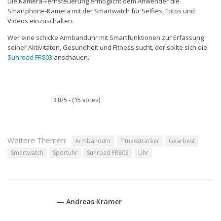
Die Kamera-Fernsteuerung ermöglicht dem Anwender die
Smartphone-Kamera mit der Smartwatch für Selfies, Fotos und
Videos einzuschalten.
Wer eine schicke Armbanduhr mit Smartfunktionen zur Erfassung
seiner Aktivitäten, Gesundheit und Fitness sucht, der sollte sich die
Sunroad FR803
anschauen.
3.8/5 - (15 votes)
Weitere Themen:
Armbanduhr
Fitnesstracker
Gearbest
Smartwatch
Sportuhr
Sunroad FR803
Uhr
— Andreas Krämer