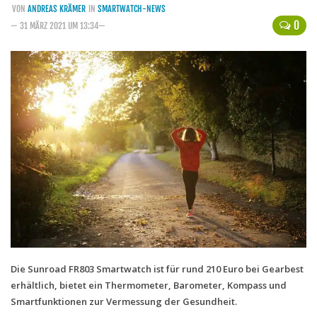
VON
ANDREAS KRÄMER
IN
SMARTWATCH-NEWS
Handytarife
0
— 31 MÄRZ 2021 UM 13:34—
BASE
Smartphonetarife
Datentarife
o2
Smartphonetarife
Prepaid-Tarife
Datentarife
Flatrate-Prepaidtarife
Mobilfunk-Vergleichsrechner
Mobilfunk-Tarifrechner
Die Sunroad FR803 Smartwatch ist für rund 210 Euro bei Gearbest
erhältlich, bietet ein Thermometer, Barometer, Kompass und
Flatrate-Datentarife
Smartfunktionen zur Vermessung der Gesundheit.