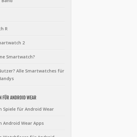
t Band
ch R
martwatch 2
eine Smartwatch?
utzer? Alle Smartwatches für
Handys
N FÜR ANDROID WEAR
n Spiele für Android Wear
n Android Wear Apps