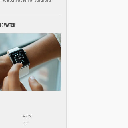
n Watchfaces für Android
PLE WATCH
4.2/5 -
(17