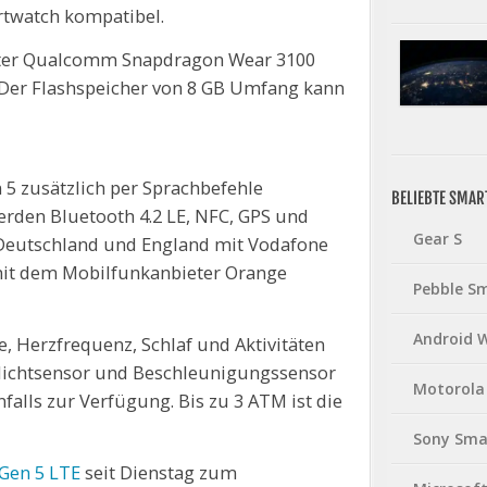
rtwatch kompatibel.
lteter Qualcomm Snapdragon Wear 3100
 Der Flashspeicher von 8 GB Umfang kann
 5 zusätzlich per Sprachbefehle
BELIEBTE SMA
rden Bluetooth 4.2 LE, NFC, GPS und
Gear S
 Deutschland und England mit Vodafone
l mit dem Mobilfunkanbieter Orange
Pebble S
Android 
e, Herzfrequenz, Schlaf und Aktivitäten
lichtsensor und Beschleunigungssensor
Motorola
alls zur Verfügung. Bis zu 3 ATM ist die
Sony Sma
 Gen 5 LTE
seit Dienstag zum