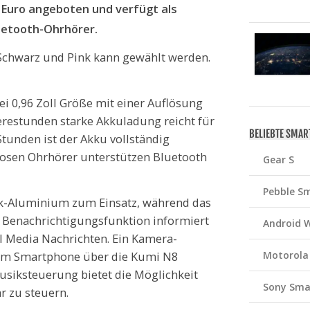
2 Euro angeboten und verfügt als
etooth-Ohrhörer.
Schwarz und Pink kann gewählt werden.
ei 0,96 Zoll Größe mit einer Auflösung
erestunden starke Akkuladung reicht für
BELIEBTE SMA
Stunden ist der Akku vollständig
osen Ohrhörer unterstützen Bluetooth
Gear S
Pebble S
k-Aluminium zum Einsatz, während das
e Benachrichtigungsfunktion informiert
Android 
l Media Nachrichten. Ein Kamera-
 dem Smartphone über die Kumi N8
Motorola
iksteuerung bietet die Möglichkeit
Sony Sma
r zu steuern.