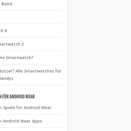
t Band
ch R
martwatch 2
eine Smartwatch?
utzer? Alle Smartwatches für
Handys
N FÜR ANDROID WEAR
n Spiele für Android Wear
n Android Wear Apps