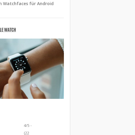
n Watchfaces für Android
PLE WATCH
4/5 -
(22