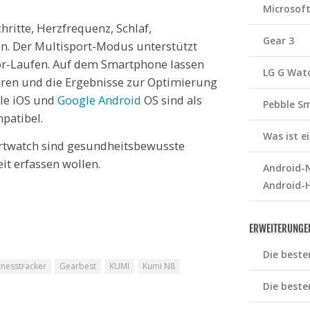
Microsof
ritte, Herzfrequenz, Schlaf,
Gear 3
en. Der Multisport-Modus unterstützt
or-Laufen. Auf dem Smartphone lassen
LG G Wat
sieren und die Ergebnisse zur Optimierung
le iOS und
Google
Android
OS sind als
Pebble S
patibel.
Was ist 
watch sind gesundheitsbewusste
it erfassen wollen.
Android-N
Android-
ERWEITERUNGE
Die beste
tnesstracker
Gearbest
KUMI
Kumi N8
Die beste