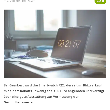
0
— 27 JULI 2021 UM 12:03—
Handytarife
BASE
Smartphonetarife
Datentarife
o2
Smartphonetarife
Prepaid-Tarife
Datentarife
Flatrate-Prepaidtarife
Mobilfunk-Vergleichsrechner
Bei Gearbest wird die Smartwatch F22L derzeit im Blitzverkauf
mit einem Rabatt für weniger als 35 Euro angeboten und verfügt
Mobilfunk-Tarifrechner
über eine gute Ausstattung zur Vermessung der
Flatrate-Datentarife
Gesundheitswerte.