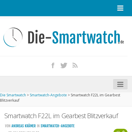
Startseite
Kontakt / Tipp geben
Impressum
Datenschutz
Apple Watch kaufen
iPhone kaufen
Die Smartwatch
>
Smartwatch-Angebote
>
Smartwatch F22L im Gearbest
Startseite
Blitzverkauf
Aktuelle Smartwatches im Test
Smartwatch F22L im Gearbest Blitzverkauf
Kommende Smartwatches
VON
ANDREAS KRÄMER
IN
SMARTWATCH-ANGEBOTE
Marken und Modelle