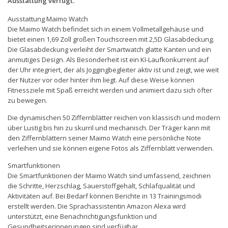
Ausstattung verfügt.
Ausstattung Maimo Watch
Die Maimo Watch befindet sich in einem Vollmetallgehäuse und
bietet einen 1,69 Zoll großen Touchscreen mit 2,5D Glasabdeckung.
Die Glasabdeckung verleiht der Smartwatch glatte Kanten und ein
anmutiges Design. Als Besonderheit ist ein KI-Laufkonkurrent auf
der Uhr integriert, der als Joggingbegleiter aktiv ist und zeigt, wie weit
der Nutzer vor oder hinter ihm liegt. Auf diese Weise können
Fitnessziele mit Spaß erreicht werden und animiert dazu sich öfter
zu bewegen.
Die dynamischen 50 Ziffernblätter reichen von klassisch und modern
über Lustig bis hin zu skurril und mechanisch. Der Träger kann mit
den Ziffernblättern seiner Maimo Watch eine persönliche Note
verleihen und sie können eigene Fotos als Ziffernblatt verwenden.
Smartfunktionen
Die Smartfunktionen der Maimo Watch sind umfassend, zeichnen
die Schritte, Herzschlag, Sauerstoffgehalt, Schlafqualität und
Aktivitäten auf. Bei Bedarf können Berichte in 13 Trainingsmodi
erstellt werden. Die Sprachassistentin Amazon Alexa wird
unterstützt, eine Benachrichtigungsfunktion und
Gesundheitserinnerungen sind verfügbar.