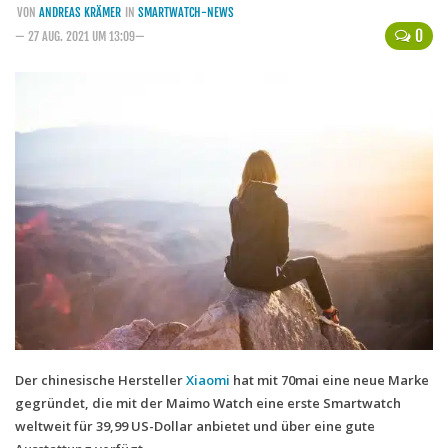
VON
ANDREAS KRÄMER
IN
SMARTWATCH-NEWS
Handytarife
0
— 27 AUG. 2021 UM 13:09—
BASE
Smartphonetarife
Datentarife
o2
Smartphonetarife
Prepaid-Tarife
Datentarife
Flatrate-Prepaidtarife
Mobilfunk-Vergleichsrechner
Mobilfunk-Tarifrechner
Der chinesische Hersteller
Xiaomi
hat mit 70mai eine neue Marke
gegründet, die mit der Maimo Watch eine erste Smartwatch
Flatrate-Datentarife
weltweit für 39,99 US-Dollar anbietet und über eine gute