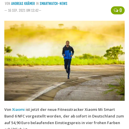
VON
ANDREAS KRÄMER
IN
SMARTWATCH-NEWS
Handytarife
0
— 16 SEP. 2021 UM 13:42—
BASE
Smartphonetarife
Datentarife
o2
Smartphonetarife
Prepaid-Tarife
Datentarife
Flatrate-Prepaidtarife
Mobilfunk-Vergleichsrechner
Mobilfunk-Tarifrechner
Von
Xiaomi
ist jetzt der neue Fitnesstracker Xiaomi Mi Smart
Band 6 NFC vorgestellt worden, der ab sofort in Deutschland zum
Flatrate-Datentarife
auf 54,90 Euro belaufenden Einstiegspreis in vier frohen Farben