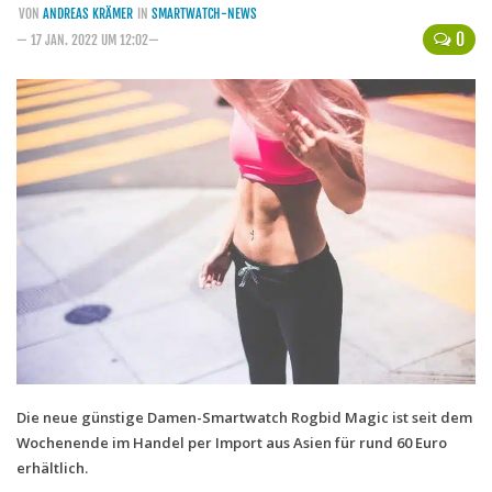
VON
ANDREAS KRÄMER
IN
SMARTWATCH-NEWS
Handytarife
0
— 17 JAN. 2022 UM 12:02—
BASE
Smartphonetarife
Datentarife
o2
Smartphonetarife
Prepaid-Tarife
Datentarife
Flatrate-Prepaidtarife
Mobilfunk-Vergleichsrechner
Mobilfunk-Tarifrechner
Die neue günstige Damen-Smartwatch Rogbid Magic ist seit dem
Wochenende im Handel per Import aus Asien für rund 60 Euro
Flatrate-Datentarife
erhältlich.