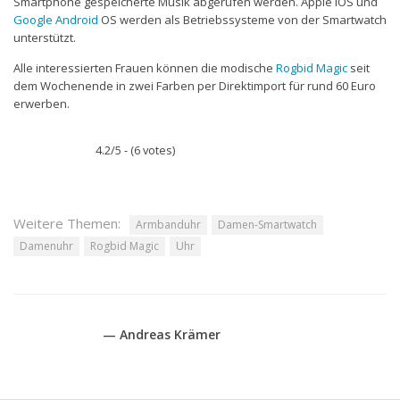
Smartphone gespeicherte Musik abgerufen werden. Apple iOS und
Google
Android
OS werden als Betriebssysteme von der Smartwatch
unterstützt.
Alle interessierten Frauen können die modische
Rogbid Magic
seit
dem Wochenende in zwei Farben per Direktimport für rund 60 Euro
erwerben.
4.2/5 - (6 votes)
Weitere Themen:
Armbanduhr
Damen-Smartwatch
Damenuhr
Rogbid Magic
Uhr
— Andreas Krämer