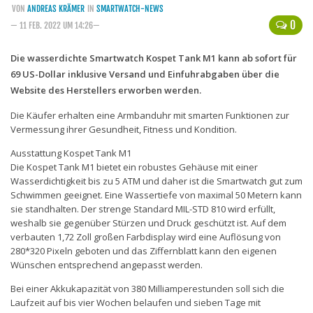
VON
ANDREAS KRÄMER
IN
SMARTWATCH-NEWS
Handytarife
0
— 11 FEB. 2022 UM 14:26—
BASE
Die wasserdichte Smartwatch Kospet Tank M1 kann ab sofort für
69 US-Dollar inklusive Versand und Einfuhrabgaben über die
Smartphonetarife
Website des Herstellers erworben werden.
Datentarife
Die Käufer erhalten eine Armbanduhr mit smarten Funktionen zur
o2
Vermessung ihrer Gesundheit, Fitness und Kondition.
Smartphonetarife
Ausstattung Kospet Tank M1
Die Kospet Tank M1 bietet ein robustes Gehäuse mit einer
Prepaid-Tarife
Wasserdichtigkeit bis zu 5 ATM und daher ist die Smartwatch gut zum
Datentarife
Schwimmen geeignet. Eine Wassertiefe von maximal 50 Metern kann
sie standhalten. Der strenge Standard MIL-STD 810 wird erfüllt,
Flatrate-Prepaidtarife
weshalb sie gegenüber Stürzen und Druck geschützt ist. Auf dem
verbauten 1,72 Zoll großen Farbdisplay wird eine Auflösung von
Mobilfunk-Vergleichsrechner
280*320 Pixeln geboten und das Ziffernblatt kann den eigenen
Mobilfunk-Tarifrechner
Wünschen entsprechend angepasst werden.
Flatrate-Datentarife
Bei einer Akkukapazität von 380 Milliamperestunden soll sich die
Laufzeit auf bis vier Wochen belaufen und sieben Tage mit