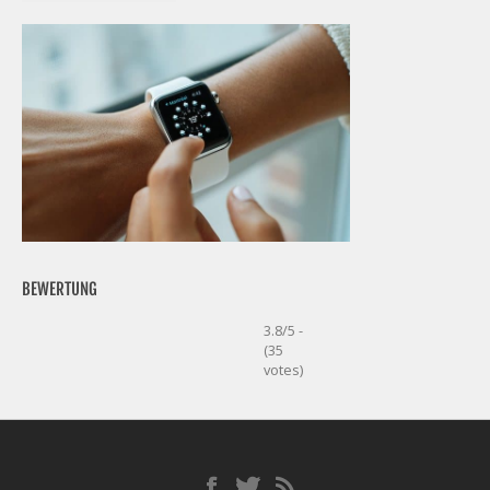
BEWERTUNG
3.8/5 -
(35
votes)