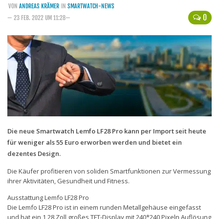
VON
ANDREAS KRÄMER
IN
SMARTWATCH-NEWS
Handytarife
0
— 23 FEB. 2022 UM 11:28—
BASE
Smartphonetarife
Datentarife
o2
Smartphonetarife
Prepaid-Tarife
Die neue Smartwatch Lemfo LF28 Pro kann per Import seit heute
Datentarife
für weniger als 55 Euro erworben werden und bietet ein
Flatrate-Prepaidtarife
dezentes Design.
Mobilfunk-Vergleichsrechner
Die Käufer profitieren von soliden Smartfunktionen zur Vermessung
ihrer Aktivitäten, Gesundheit und Fitness.
Mobilfunk-Tarifrechner
Ausstattung Lemfo LF28 Pro
Flatrate-Datentarife
Die Lemfo LF28 Pro ist in einem runden Metallgehäuse eingefasst
und hat ein 1,28 Zoll großes TFT-Display mit 240*240 Pixeln Auflösung