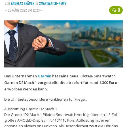
VON
ANDREAS KRÄMER
IN
SMARTWATCH-NEWS
Handytarife
0
— 29 MÄRZ 2022 UM 11:23—
BASE
Smartphonetarife
Datentarife
o2
Smartphonetarife
Prepaid-Tarife
Das Unternehmen
Garmin
hat seine neue Piloten-Smartwatch
Datentarife
Garmin D2 Mach 1 vorgestellt, die ab sofort für rund 1.300 Euro
Flatrate-Prepaidtarife
erworben werden kann.
Mobilfunk-Vergleichsrechner
Die Uhr bietet besondere Funktionen für Flieger.
Mobilfunk-Tarifrechner
Ausstattung Garmin D2 Mach 1
Die Garmin D2 Mach 1 Piloten-Smartwatch verfügt über ein 1,3 Zoll
Flatrate-Datentarife
großes AMOLED-Display mit 416*416 Pixel Auflösung mit einer
optionalen Always on Funktion. Als Besonderheit zeigt die Uhr das