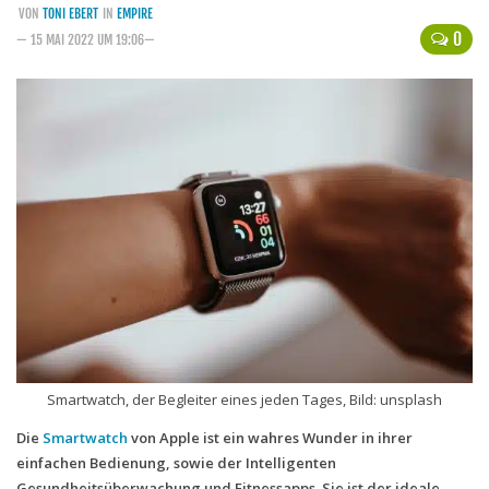
VON
TONI EBERT
IN
EMPIRE
Handytarife
0
— 15 MAI 2022 UM 19:06—
BASE
Smartphonetarife
Datentarife
o2
Smartphonetarife
Prepaid-Tarife
Datentarife
Flatrate-Prepaidtarife
Mobilfunk-Vergleichsrechner
Smartwatch, der Begleiter eines jeden Tages, Bild: unsplash
Mobilfunk-Tarifrechner
Die
Smartwatch
von Apple ist ein wahres Wunder in ihrer
Flatrate-Datentarife
einfachen Bedienung, sowie der Intelligenten
Gesundheitsüberwachung und Fitnessapps. Sie ist der ideale