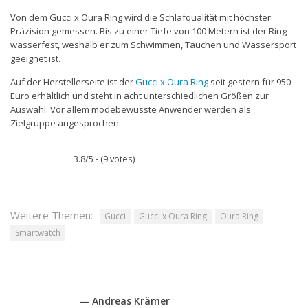
Von dem Gucci x Oura Ring wird die Schlafqualität mit höchster
Präzision gemessen. Bis zu einer Tiefe von 100 Metern ist der Ring
wasserfest, weshalb er zum Schwimmen, Tauchen und Wassersport
geeignet ist.
Auf der Herstellerseite ist der
Gucci x Oura Ring
seit gestern für 950
Euro erhältlich und steht in acht unterschiedlichen Größen zur
Auswahl. Vor allem modebewusste Anwender werden als
Zielgruppe angesprochen.
3.8/5 - (9 votes)
Weitere Themen:
Gucci
Gucci x Oura Ring
Oura Ring
Smartwatch
— Andreas Krämer