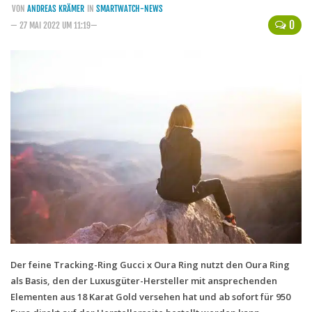
VON
ANDREAS KRÄMER
IN
SMARTWATCH-NEWS
Handytarife
0
— 27 MAI 2022 UM 11:19—
BASE
Smartphonetarife
Datentarife
o2
Smartphonetarife
Prepaid-Tarife
Datentarife
Flatrate-Prepaidtarife
Mobilfunk-Vergleichsrechner
Mobilfunk-Tarifrechner
Der feine Tracking-Ring Gucci x Oura Ring nutzt den Oura Ring
als Basis, den der Luxusgüter-Hersteller mit ansprechenden
Flatrate-Datentarife
Elementen aus 18 Karat Gold versehen hat und ab sofort für 950