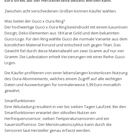
Euro direkt auf der Herstellerseite bestellt werden kann.
Zwischen acht verschiedenen Größen können Käufer wählen.
Was bietet der Gucci x Oura Ring?
Der hochwertige Gucci x Oura Ring beeindruckt mit einem luxuriösen
Design, Deko-Elementen aus 18 Karat Gold und dem bekannten
Gucci-Logo. Für den Ring wählte Gucci die normale Variante aus dem
künstlichen Material Korund und entschied sich gegen Titan. Das
Gewicht fiel durch diese Materialwahl um zwei Gramm auf nur vier
Gramm. Die Ladestation erhielt Verzierungen mit einer Reihe Gucci-
Logos.
Die Käufer profitieren von einer lebenslangen kostenlosen Nutzung
des Oura-Abonnements, welches einem Zugriff auf alle wichtigen
Daten und Auswertungen für normalerweise 5,99 Euro monatlich
gewährt.
Smartfunktionen
Eine Akkuladung resultiert in vier bis sieben Tagen Laufzeit. Bei den
Smartfunktionen erwartet den stilvollen Nutzer ein
Herfrequenzsensor, sieben Temperatursensoren und ein
Sauerstoffsensor. Der Menstruationszyklus kann durch die
Sensoren laut Hersteller genau erfasst werden.