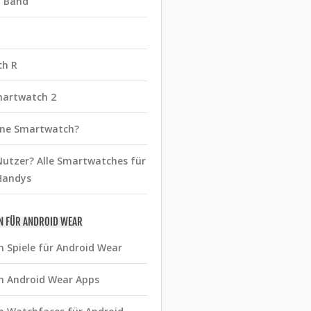
t Band
ch R
martwatch 2
eine Smartwatch?
utzer? Alle Smartwatches für
Handys
N FÜR ANDROID WEAR
n Spiele für Android Wear
n Android Wear Apps