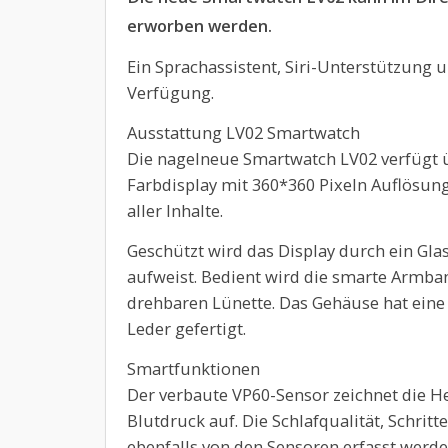
erworben werden.
Ein Sprachassistent, Siri-Unterstützung 
Verfügung.
Ausstattung LV02 Smartwatch
Die nagelneue Smartwatch LV02 verfügt ü
Farbdisplay mit 360*360 Pixeln Auflösung
aller Inhalte.
Geschützt wird das Display durch ein Gl
aufweist. Bedient wird die smarte Armb
drehbaren Lünette. Das Gehäuse hat eine
Leder gefertigt.
Smartfunktionen
Der verbaute VP60-Sensor zeichnet die H
Blutdruck auf. Die Schlafqualität, Schri
ebenfalls von den Sensoren erfasst werde