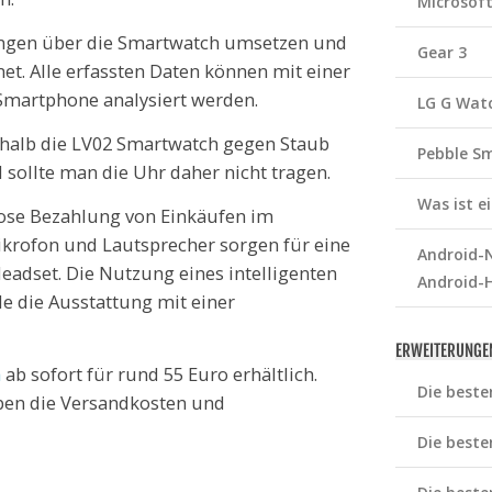
Microsof
ngen über die Smartwatch umsetzen und
Gear 3
et. Alle erfassten Daten können mit einer
Smartphone analysiert werden.
LG G Wat
eshalb die LV02 Smartwatch gegen Staub
Pebble S
sollte man die Uhr daher nicht tragen.
Was ist 
ose Bezahlung von Einkäufen im
ikrofon und Lautsprecher sorgen für eine
Android-N
adset. Die Nutzung eines intelligenten
Android-
e die Ausstattung mit einer
ERWEITERUNGE
h
ab sofort für rund 55 Euro erhältlich.
Die beste
aben die Versandkosten und
Die beste