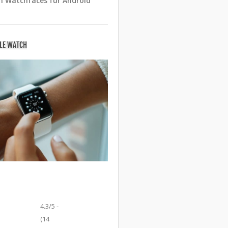
n Watchfaces für Android
PLE WATCH
4.3/5 -
(14