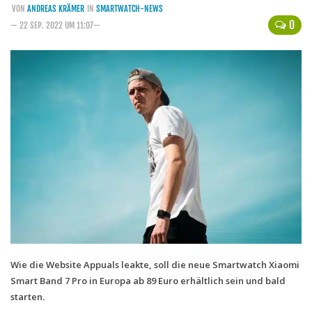
VON
ANDREAS KRÄMER
IN
SMARTWATCH-NEWS
Handytarife
0
— 22 SEP. 2022 UM 11:07—
BASE
Smartphonetarife
Datentarife
o2
Smartphonetarife
Prepaid-Tarife
Datentarife
Flatrate-Prepaidtarife
Mobilfunk-Vergleichsrechner
Mobilfunk-Tarifrechner
Wie die Website Appuals leakte, soll die neue Smartwatch Xiaomi
Smart Band 7 Pro in Europa ab 89 Euro erhältlich sein und bald
Flatrate-Datentarife
starten.