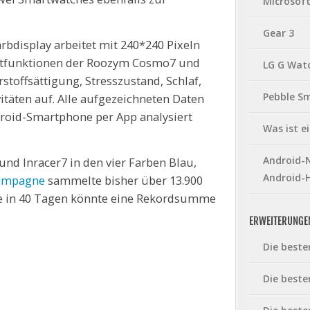
Microsof
Gear 3
rbdisplay arbeitet mit 240*240 Pixeln
artfunktionen der Roozym Cosmo7 und
LG G Wat
stoffsättigung, Stresszustand, Schlaf,
Pebble S
itäten auf. Alle aufgezeichneten Daten
roid-Smartphone per App analysiert
Was ist 
Android-N
d Inracer7 in den vier Farben Blau,
Android-
Kampagne
sammelte bisher über 13.900
e in 40 Tagen könnte eine Rekordsumme
ERWEITERUNGE
Die beste
Die beste