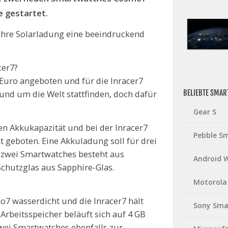
e gestartet.
 ihre Solarladung eine beeindruckend
cer7?
Euro angeboten und für die Inracer7
BELIEBTE SMA
rund um die Welt stattfinden, doch dafür
Gear S
n Akkukapazität und bei der Inracer7
Pebble S
 geboten. Eine Akkuladung soll für drei
r zwei Smartwatches besteht aus
Android 
chutzglas aus Sapphire-Glas.
Motorola
mo7 wasserdicht und die Inracer7 hält
Sony Sma
Arbeitsspeicher beläuft sich auf 4 GB
wei Smartwatches ebenfalls zur