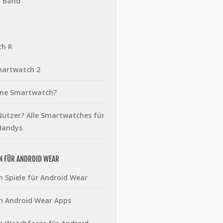
t Band
ch R
martwatch 2
eine Smartwatch?
utzer? Alle Smartwatches für
Handys
N FÜR ANDROID WEAR
n Spiele für Android Wear
n Android Wear Apps