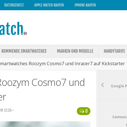
DATENSCHUTZ
APPLE WATCH KAUFEN
IPHONE KAUFEN
KOMMENDE SMARTWATCHES
MARKEN UND MODELLE
HANDYTARIFE
martwatches Roozym Cosmo7 und Inracer7 auf Kickstarter
Roozym Cosmo7 und
Google Pi
er
UM 12:26—
0
Samsung