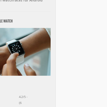
n Watchfaces für Android
PLE WATCH
4.2/5 -
(6