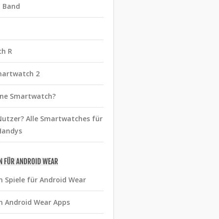
t Band
ch R
martwatch 2
eine Smartwatch?
utzer? Alle Smartwatches für
Handys
N FÜR ANDROID WEAR
n Spiele für Android Wear
n Android Wear Apps