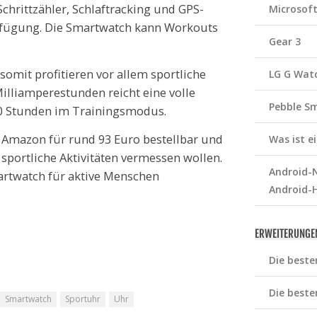
chrittzähler, Schlaftracking und GPS-
Microsof
erfügung. Die Smartwatch kann Workouts
Gear 3
somit profitieren vor allem sportliche
LG G Wat
Milliamperestunden reicht eine volle
Pebble S
50 Stunden im Trainingsmodus.
 Amazon für rund 93 Euro bestellbar und
Was ist 
e sportliche Aktivitäten vermessen wollen.
Android-N
martwatch für aktive Menschen
Android-
ERWEITERUNGE
Die beste
Die beste
Smartwatch
Sportuhr
Uhr