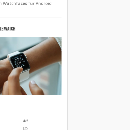
n Watchfaces für Android
PLE WATCH
4/5 -
(25