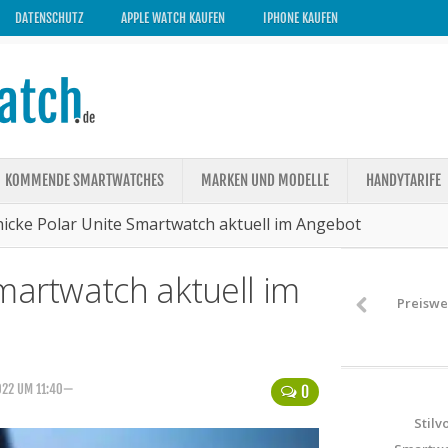
DATENSCHUTZ
APPLE WATCH KAUFEN
IPHONE KAUFEN
KOMMENDE SMARTWATCHES
MARKEN UND MODELLE
HANDYTARIFE
hicke Polar Unite Smartwatch aktuell im Angebot
martwatch aktuell im
Preiswe
022 UM 11:40—
0
Stilv