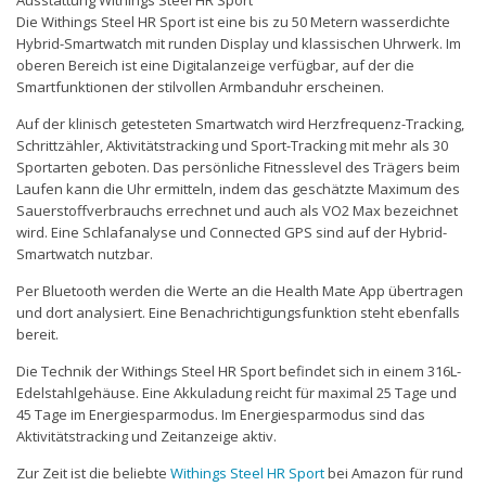
Ausstattung Withings Steel HR Sport
Die Withings Steel HR Sport ist eine bis zu 50 Metern wasserdichte
Hybrid-Smartwatch mit runden Display und klassischen Uhrwerk. Im
oberen Bereich ist eine Digitalanzeige verfügbar, auf der die
Smartfunktionen der stilvollen Armbanduhr erscheinen.
Auf der klinisch getesteten Smartwatch wird Herzfrequenz-Tracking,
Schrittzähler, Aktivitätstracking und Sport-Tracking mit mehr als 30
Sportarten geboten. Das persönliche Fitnesslevel des Trägers beim
Laufen kann die Uhr ermitteln, indem das geschätzte Maximum des
Sauerstoffverbrauchs errechnet und auch als VO2 Max bezeichnet
wird. Eine Schlafanalyse und Connected GPS sind auf der Hybrid-
Smartwatch nutzbar.
Per Bluetooth werden die Werte an die Health Mate App übertragen
und dort analysiert. Eine Benachrichtigungsfunktion steht ebenfalls
bereit.
Die Technik der Withings Steel HR Sport befindet sich in einem 316L-
Edelstahlgehäuse. Eine Akkuladung reicht für maximal 25 Tage und
45 Tage im Energiesparmodus. Im Energiesparmodus sind das
Aktivitätstracking und Zeitanzeige aktiv.
Zur Zeit ist die beliebte
Withings Steel HR Sport
bei Amazon für rund