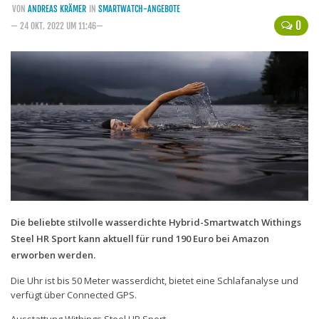
VON
ANDREAS KRÄMER
IN
SMARTWATCH-ANGEBOTE
Handytarife
0
— 24 OKT. 2022 UM 11:46—
BASE
Smartphonetarife
Datentarife
o2
Smartphonetarife
Prepaid-Tarife
Datentarife
Flatrate-Prepaidtarife
Die beliebte stilvolle wasserdichte Hybrid-Smartwatch Withings
Steel HR Sport kann aktuell für rund 190 Euro bei Amazon
Mobilfunk-Vergleichsrechner
erworben werden.
Mobilfunk-Tarifrechner
Die Uhr ist bis 50 Meter wasserdicht, bietet eine Schlafanalyse und
Flatrate-Datentarife
verfügt über Connected GPS.