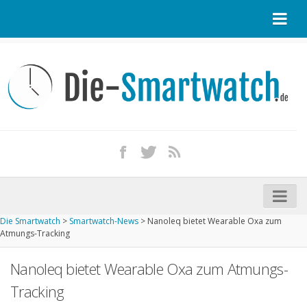
Startseite
Kontakt / Tipp geben
Impressum
Datenschutz
Apple Watch kaufen
iPhone kaufen
Die Smartwatch
>
Smartwatch-News
>
Nanoleq bietet Wearable Oxa zum
Startseite
Atmungs-Tracking
Aktuelle Smartwatches im Test
Nanoleq bietet Wearable Oxa zum Atmungs-
Kommende Smartwatches
Tracking
Marken und Modelle