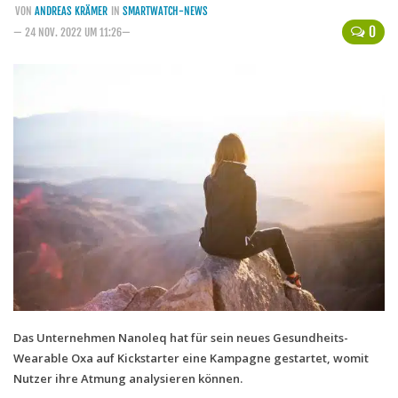
VON
ANDREAS KRÄMER
IN
SMARTWATCH-NEWS
Handytarife
0
— 24 NOV. 2022 UM 11:26—
BASE
Smartphonetarife
Datentarife
o2
Smartphonetarife
Prepaid-Tarife
Datentarife
Flatrate-Prepaidtarife
Mobilfunk-Vergleichsrechner
Mobilfunk-Tarifrechner
Das Unternehmen Nanoleq hat für sein neues Gesundheits-
Wearable Oxa auf Kickstarter eine Kampagne gestartet, womit
Flatrate-Datentarife
Nutzer ihre Atmung analysieren können.