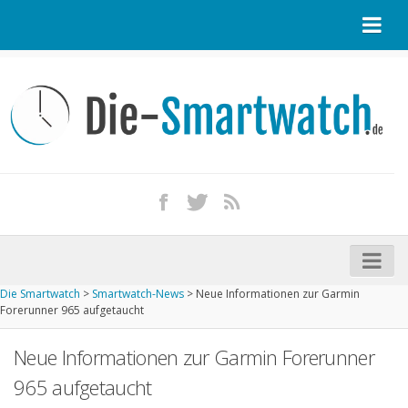
Startseite
Kontakt / Tipp geben
Impressum
Datenschutz
Apple Watch kaufen
iPhone kaufen
Die Smartwatch
>
Smartwatch-News
>
Neue Informationen zur Garmin
Startseite
Forerunner 965 aufgetaucht
Aktuelle Smartwatches im Test
Neue Informationen zur Garmin Forerunner
Kommende Smartwatches
965 aufgetaucht
Marken und Modelle