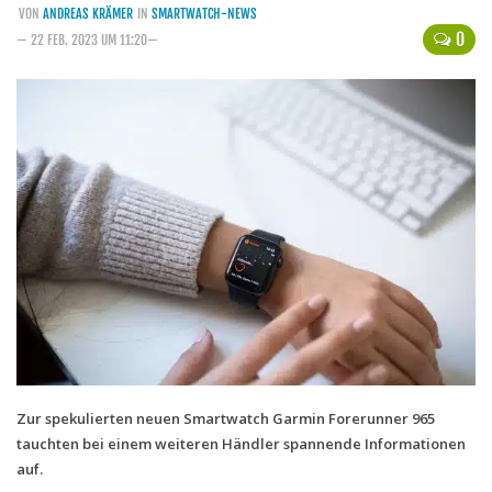
VON
ANDREAS KRÄMER
IN
SMARTWATCH-NEWS
Handytarife
0
— 22 FEB. 2023 UM 11:20—
BASE
Smartphonetarife
Datentarife
o2
Smartphonetarife
Prepaid-Tarife
Datentarife
Flatrate-Prepaidtarife
Mobilfunk-Vergleichsrechner
Mobilfunk-Tarifrechner
Zur spekulierten neuen Smartwatch Garmin Forerunner 965
tauchten bei einem weiteren Händler spannende Informationen
Flatrate-Datentarife
auf.