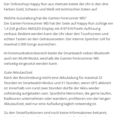
Der Onlineshop Happy Run aus Vietnam listete die Uhr in den drei
Farben Gold, Schwarz und Weiß mit technischen Daten auf.
Welche Ausstattung hat die Garmin Forerunner 965?
Die Garmin Forereunner 965 hat der Seite auf Happy Run zufolge ein
1,4 Zoll großes AMOLED-Display mit 416*416 Pixeln Auflösung
verbaut. Bedient werden kann die Uhr über den Touchscreen und
echten Tasten an den Gehäuseseiten. Der interne Speicher soll für
maximal 2.000 Songs ausreichen.
Im Kommunikationsbereich bietet die Smartwatch neben Bluetooth
auch ein WLAN-Modul, weshalb die Garmin Forerunnner 965
vielseitig eingesetzt werden kann.
Gute Akkulaufzeit
Nach der Beschreibung reicht eine Akkuladung für maximal 23
Stunden im Smartwatch-Modus und 31 Stunden, wenn GPS aktiviert
ist. Innerhalb von rund zwei Stunden dürfte der Akku wieder
vollständig aufgeladen sein. Sportliche Menschen, die gerne laufen,
Radtouren unternehmen oder wandern, profitieren von der langen
Akkulaufzeit, weil nur eine Aufladung täglich notwendig ist.
Zu den Smartfunktionen sind noch keine Informationen bekannt,