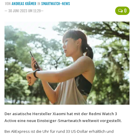
VON
ANDREAS KRÄMER
IN
SMARTWATCH-NEWS
Handytarife
0
— 30 JUNI 2023 UM 11:29—
BASE
Smartphonetarife
Datentarife
o2
Smartphonetarife
Prepaid-Tarife
Datentarife
Flatrate-Prepaidtarife
Mobilfunk-Vergleichsrechner
Mobilfunk-Tarifrechner
Der asiatische Hersteller Xiaomi hat mit der Redmi Watch 3
Active eine neue Einsteiger-Smartwatch weltweit vorgestellt.
Flatrate-Datentarife
Bei AliExpress ist die Uhr für rund 33 US-Dollar erhältlich und