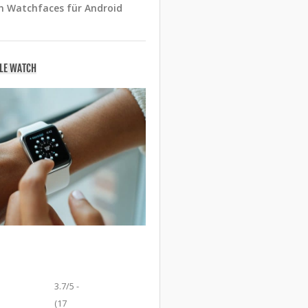
n Watchfaces für Android
PLE WATCH
3.7/5 -
(17