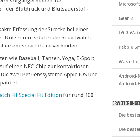
 beim Vorgängermodell. Der
Microsof
r, der Blutdruck und Blutsauerstoff-
Gear 3
akte Erfassung der Strecke bei einer
LG G Wat
er Nutzer muss daher die Smartwatch
mit einem Smartphone verbinden.
Pebble S
en wie Baseball, Tanzen, Yoga, E-Sport,
Was ist 
Auf einen NFC-Chip zur kontaktlosen
 Die zwei Betriebssysteme Apple iOS und
Android-N
atibel.
Android-
ch Fit Special Fit Edition
für rund 100
ERWEITERUNGE
Die beste
Die beste