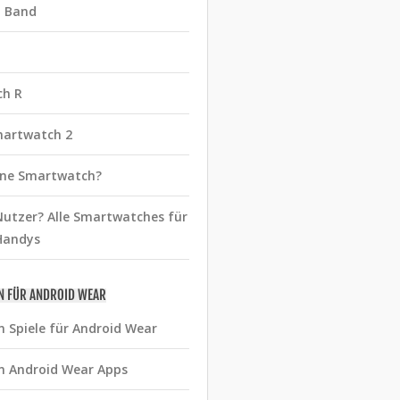
t Band
ch R
martwatch 2
eine Smartwatch?
utzer? Alle Smartwatches für
Handys
N FÜR ANDROID WEAR
n Spiele für Android Wear
n Android Wear Apps