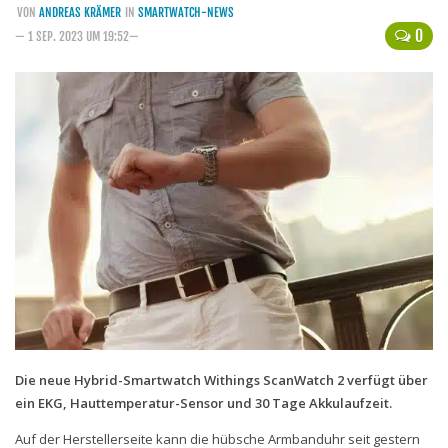
VON
ANDREAS KRÄMER
IN
SMARTWATCH-NEWS
Handytarife
0
— 1 SEP. 2023 UM 19:52—
BASE
Smartphonetarife
Datentarife
o2
Smartphonetarife
Prepaid-Tarife
Datentarife
Flatrate-Prepaidtarife
Mobilfunk-Vergleichsrechner
Mobilfunk-Tarifrechner
Die neue Hybrid-Smartwatch Withings ScanWatch 2 verfügt über
ein EKG, Hauttemperatur-Sensor und 30 Tage Akkulaufzeit.
Flatrate-Datentarife
Auf der Herstellerseite kann die hübsche Armbanduhr seit gestern