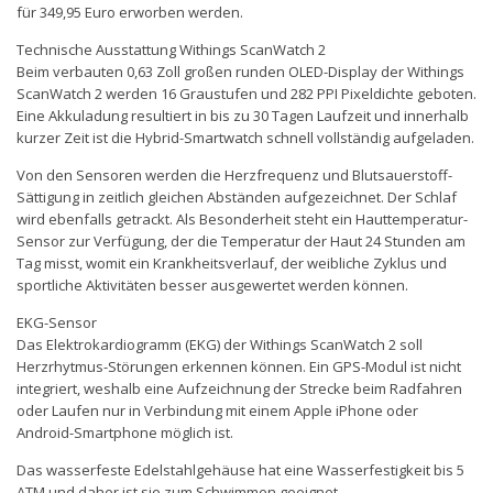
für 349,95 Euro erworben werden.
Technische Ausstattung Withings ScanWatch 2
Beim verbauten 0,63 Zoll großen runden OLED-Display der Withings
ScanWatch 2 werden 16 Graustufen und 282 PPI Pixeldichte geboten.
Eine Akkuladung resultiert in bis zu 30 Tagen Laufzeit und innerhalb
kurzer Zeit ist die Hybrid-Smartwatch schnell vollständig aufgeladen.
Von den Sensoren werden die Herzfrequenz und Blutsauerstoff-
Sättigung in zeitlich gleichen Abständen aufgezeichnet. Der Schlaf
wird ebenfalls getrackt. Als Besonderheit steht ein Hauttemperatur-
Sensor zur Verfügung, der die Temperatur der Haut 24 Stunden am
Tag misst, womit ein Krankheitsverlauf, der weibliche Zyklus und
sportliche Aktivitäten besser ausgewertet werden können.
EKG-Sensor
Das Elektrokardiogramm (EKG) der Withings ScanWatch 2 soll
Herzrhytmus-Störungen erkennen können. Ein GPS-Modul ist nicht
integriert, weshalb eine Aufzeichnung der Strecke beim Radfahren
oder Laufen nur in Verbindung mit einem Apple iPhone oder
Android-Smartphone möglich ist.
Das wasserfeste Edelstahlgehäuse hat eine Wasserfestigkeit bis 5
ATM und daher ist sie zum Schwimmen geeignet.