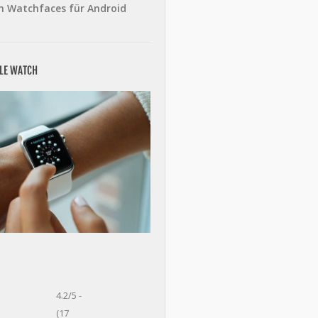
n Watchfaces für Android
PLE WATCH
4.2/5 -
(17