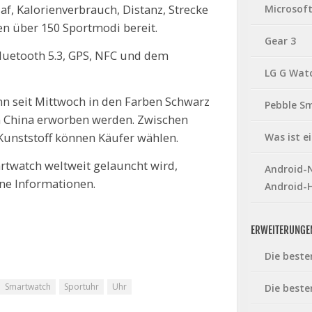
laf, Kalorienverbrauch, Distanz, Strecke
Microsof
en über 150 Sportmodi bereit.
Gear 3
luetooth 5.3, GPS, NFC und dem
LG G Wat
n seit Mittwoch in den Farben Schwarz
Pebble S
in China erworben werden. Zwischen
Kunststoff können Käufer wählen.
Was ist 
twatch weltweit gelauncht wird,
Android-N
ine Informationen.
Android-
ERWEITERUNGE
Die beste
Smartwatch
Sportuhr
Uhr
Die beste