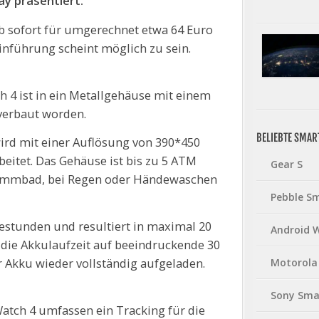
y präsentiert.
ab sofort für umgerechnet etwa 64 Euro
einführung scheint möglich zu sein.
4 ist in ein Metallgehäuse mit einem
erbaut worden.
BELIEBTE SMA
ird mit einer Auflösung von 390*450
rbeitet. Das Gehäuse ist bis zu 5 ATM
Gear S
wimmbad, bei Regen oder Händewaschen
Pebble S
restunden und resultiert in maximal 20
Android 
 die Akkulaufzeit auf beeindruckende 30
r Akku wieder vollständig aufgeladen.
Motorola
Sony Sma
tch 4 umfassen ein Tracking für die