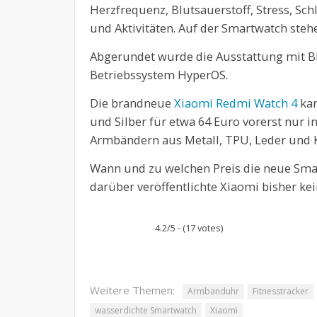
Herzfrequenz, Blutsauerstoff, Stress, Sch
und Aktivitäten. Auf der Smartwatch steh
Abgerundet wurde die Ausstattung mit B
Betriebssystem HyperOS.
Die brandneue
Xiaomi Redmi Watch 4
kan
und Silber für etwa 64 Euro vorerst nur 
Armbändern aus Metall, TPU, Leder und 
Wann und zu welchen Preis die neue Smar
darüber veröffentlichte Xiaomi bisher ke
4.2/5 - (17 votes)
Weitere Themen:
Armbanduhr
Fitnesstracker
wasserdichte Smartwatch
Xiaomi