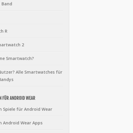
t Band
ch R
martwatch 2
eine Smartwatch?
utzer? Alle Smartwatches für
Handys
N FÜR ANDROID WEAR
n Spiele für Android Wear
n Android Wear Apps