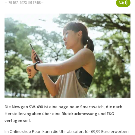
Handytarife
0
— 29 DEZ. 2023 UM 12:56—
BASE
Smartphonetarife
Datentarife
o2
Smartphonetarife
Prepaid-Tarife
Datentarife
Flatrate-Prepaidtarife
Mobilfunk-Vergleichsrechner
Mobilfunk-Tarifrechner
Die Newgen SW-490 ist eine nagelneue Smartwatch, die nach
Herstellerangaben über eine Blutdruckmessung und EKG
Flatrate-Datentarife
verfügen soll.
Im Onlineshop Pearl kann die Uhr ab sofort für 69,99 Euro erworben