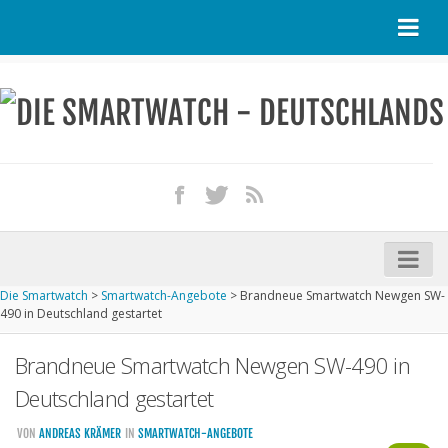
Startseite
Kontakt / Tipp geben
Impressum
Datenschutz
Apple Watch kaufen
iPhone kaufen
Die Smartwatch
>
Smartwatch-Angebote
>
Brandneue Smartwatch Newgen SW-
Startseite
490 in Deutschland gestartet
Aktuelle Smartwatches im Test
Brandneue Smartwatch Newgen SW-490 in
Kommende Smartwatches
Deutschland gestartet
Marken und Modelle
VON
ANDREAS KRÄMER
IN
SMARTWATCH-ANGEBOTE