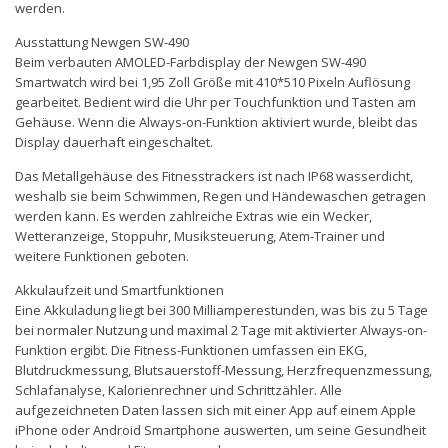
werden.
Ausstattung Newgen SW-490
Beim verbauten AMOLED-Farbdisplay der Newgen SW-490
Smartwatch wird bei 1,95 Zoll Größe mit 410*510 Pixeln Auflösung
gearbeitet. Bedient wird die Uhr per Touchfunktion und Tasten am
Gehäuse. Wenn die Always-on-Funktion aktiviert wurde, bleibt das
Display dauerhaft eingeschaltet.
Das Metallgehäuse des Fitnesstrackers ist nach IP68 wasserdicht,
weshalb sie beim Schwimmen, Regen und Händewaschen getragen
werden kann. Es werden zahlreiche Extras wie ein Wecker,
Wetteranzeige, Stoppuhr, Musiksteuerung, Atem-Trainer und
weitere Funktionen geboten.
Akkulaufzeit und Smartfunktionen
Eine Akkuladung liegt bei 300 Milliamperestunden, was bis zu 5 Tage
bei normaler Nutzung und maximal 2 Tage mit aktivierter Always-on-
Funktion ergibt. Die Fitness-Funktionen umfassen ein EKG,
Blutdruckmessung, Blutsauerstoff-Messung, Herzfrequenzmessung,
Schlafanalyse, Kalorienrechner und Schrittzähler. Alle
aufgezeichneten Daten lassen sich mit einer App auf einem Apple
iPhone oder Android Smartphone auswerten, um seine Gesundheit