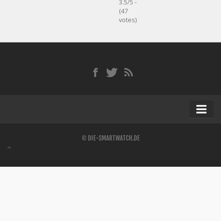
3.5/5 -
(47
votes)
Startseite
© DIE-SMARTWATCH.DE
Kontakt / Tipp geben
Impressum
Datenschutz
Apple Watch kaufen