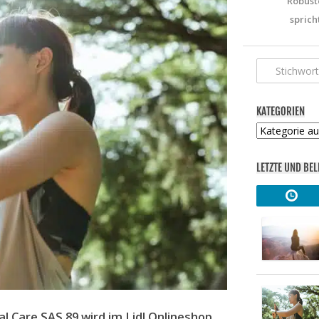
Robust
sprich
KATEGORIEN
Kategorien
LETZTE UND BEL
l Care SAS 89 wird im Lidl Onlineshop