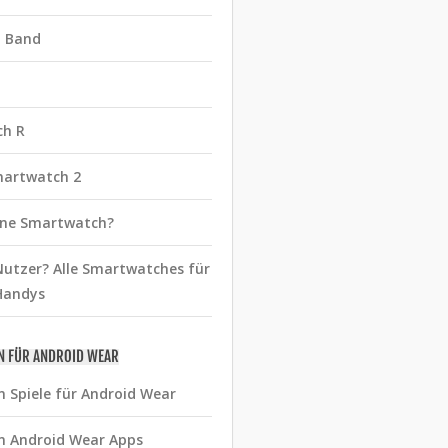
t Band
ch R
martwatch 2
eine Smartwatch?
utzer? Alle Smartwatches für
Handys
N FÜR ANDROID WEAR
n Spiele für Android Wear
n Android Wear Apps