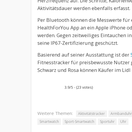
Herzfrequenz auf. Die Schritte, Kalorienv
Aktivitätsdauer werden ebenfalls erfasst.
Per Bluetooth können die Messwerte für e
HealthForYou App an ein Apple iPhone o
werden. Gegen zeitweiliges Eintauchen in
seine IP67-Zertifizierung geschützt.
Basierend auf seiner Ausstattung ist der
Fitnesstracker für preisbewusste Nutzer
Schwarz und Rosa können Käufer im Lidl
3.9/5 - (23 votes)
Weitere Themen:
Aktivitätstracker
Armbanduhr
Smartwatch
Sport-Smartwatch
Sportuhr
Uhr