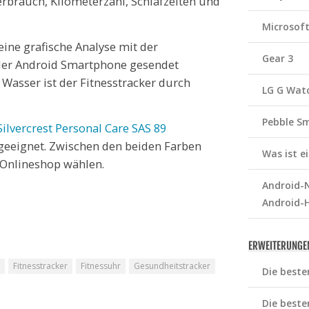
erbrauch, Kilometerzahl, Schlafzeiten und
Microsof
ine grafische Analyse mit der
Gear 3
der Android Smartphone gesendet
 Wasser ist der Fitnesstracker durch
LG G Wat
Pebble S
Silvercrest Personal Care SAS 89
 geeignet. Zwischen den beiden Farben
Was ist 
 Onlineshop wählen.
Android-N
Android-
ERWEITERUNGE
Fitnesstracker
Fitnessuhr
Gesundheitstracker
Die beste
Die beste