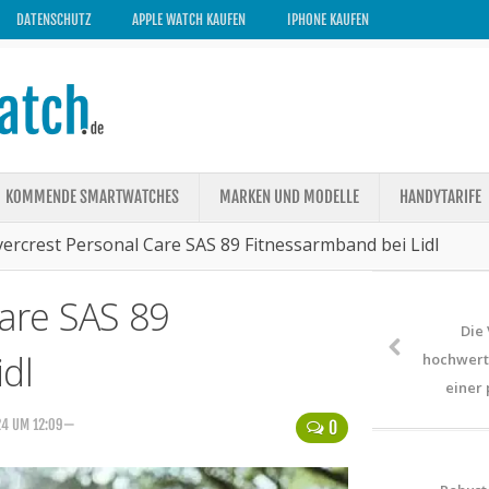
DATENSCHUTZ
APPLE WATCH KAUFEN
IPHONE KAUFEN
KOMMENDE SMARTWATCHES
MARKEN UND MODELLE
HANDYTARIFE
lvercrest Personal Care SAS 89 Fitnessarmband bei Lidl
Care SAS 89
Die 
dl
hochwert
einer 
24 UM 12:09—
0