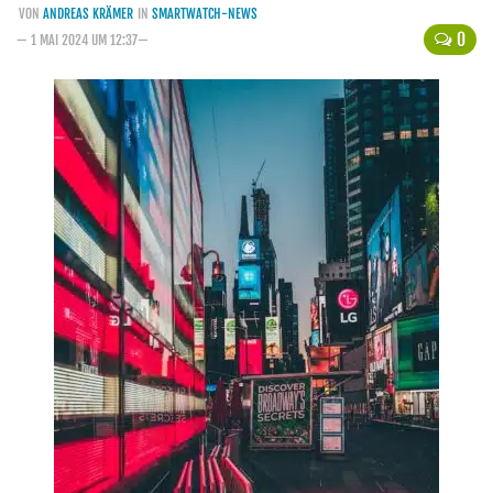
VON
ANDREAS KRÄMER
IN
SMARTWATCH-NEWS
Handytarife
0
— 1 MAI 2024 UM 12:37—
BASE
Smartphonetarife
Datentarife
o2
Smartphonetarife
Prepaid-Tarife
Datentarife
Flatrate-Prepaidtarife
Mobilfunk-Vergleichsrechner
Mobilfunk-Tarifrechner
Flatrate-Datentarife