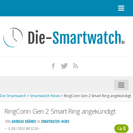
Startseite
Kontakt / Tipp geben
Impressum
Datenschutz
Apple Watch kaufen
iPhone kaufen
Die Smartwatch
>
Smartwatch-News
>
RingConn Gen 2 Smart Ring angekündigt
Startseite
RingConn Gen 2 Smart Ring angekündigt
Aktuelle Smartwatches im Test
Kommende Smartwatches
VON
ANDREAS KRÄMER
IN
SMARTWATCH-NEWS
0
— 4 JULI 2024 UM 12:16—
Marken und Modelle