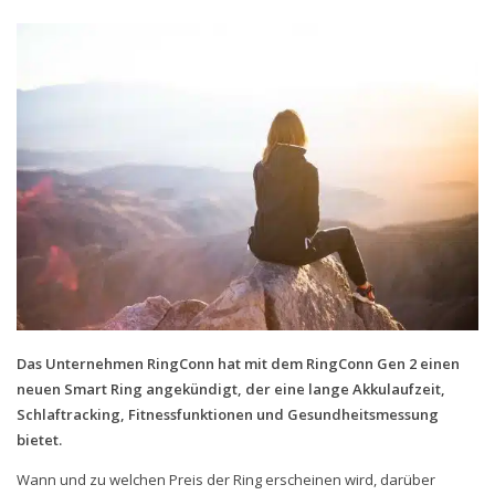
Handytarife
BASE
Smartphonetarife
Datentarife
o2
Smartphonetarife
Prepaid-Tarife
Datentarife
Flatrate-Prepaidtarife
Das Unternehmen RingConn hat mit dem RingConn Gen 2 einen
Mobilfunk-Vergleichsrechner
neuen Smart Ring angekündigt, der eine lange Akkulaufzeit,
Schlaftracking, Fitnessfunktionen und Gesundheitsmessung
Mobilfunk-Tarifrechner
bietet.
Flatrate-Datentarife
Wann und zu welchen Preis der Ring erscheinen wird, darüber