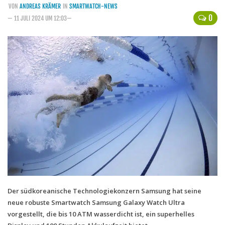
VON
ANDREAS KRÄMER
IN
SMARTWATCH-NEWS
Handytarife
0
— 11 JULI 2024 UM 12:03—
BASE
Smartphonetarife
Datentarife
o2
Smartphonetarife
Prepaid-Tarife
Datentarife
Flatrate-Prepaidtarife
Mobilfunk-Vergleichsrechner
Mobilfunk-Tarifrechner
Der südkoreanische Technologiekonzern Samsung hat seine
neue robuste Smartwatch Samsung Galaxy Watch Ultra
Flatrate-Datentarife
vorgestellt, die bis 10 ATM wasserdicht ist, ein superhelles