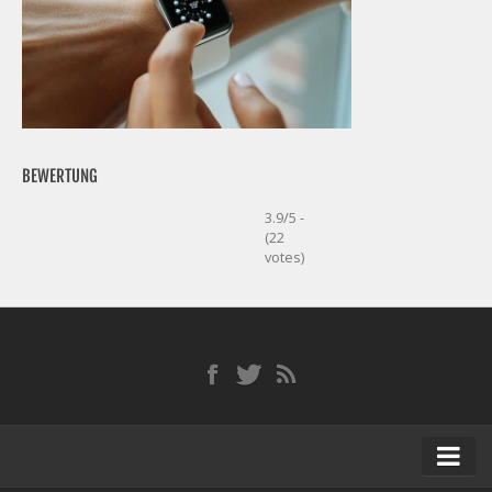
BEWERTUNG
3.9/5 -
(22
votes)