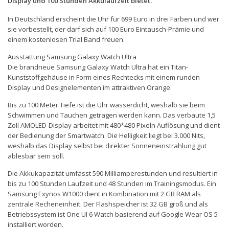
Display und 100 Stunden Akkulaufzeit bietet.
In Deutschland erscheint die Uhr für 699 Euro in drei Farben und wer
sie vorbestellt, der darf sich auf 100 Euro Eintausch-Prämie und
einem kostenlosen Trial Band freuen.
Ausstattung Samsung Galaxy Watch Ultra
Die brandneue Samsung Galaxy Watch Ultra hat ein Titan-
Kunststoffgehäuse in Form eines Rechtecks mit einem runden
Display und Designelementen im attraktiven Orange.
Bis zu 100 Meter Tiefe ist die Uhr wasserdicht, weshalb sie beim
Schwimmen und Tauchen getragen werden kann. Das verbaute 1,5
Zoll AMOLED-Display arbeitet mit 480*480 Pixeln Auflösung und dient
der Bedienung der Smartwatch. Die Helligkeit liegt bei 3.000 Nits,
weshalb das Display selbst bei direkter Sonneneinstrahlung gut
ablesbar sein soll.
Die Akkukapazität umfasst 590 Milliamperestunden und resultiert in
bis zu 100 Stunden Laufzeit und 48 Stunden im Trainingsmodus. Ein
Samsung Exynos W1000 dient in Kombination mit 2 GB RAM als
zentrale Recheneinheit. Der Flashspeicher ist 32 GB groß und als
Betriebssystem ist One UI 6 Watch basierend auf Google Wear OS 5
installiert worden.