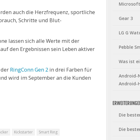
Microsof
den auch die Herzfrequenz, sportliche
Gear 3
brauch, Schritte und Blut-
LG G Wat
e lassen sich alle Werte mit der
Pebble S
auf den Ergebnissen sein Leben aktiver
Was ist 
 der
RingConn Gen 2
in drei Farben für
Android-N
 und wird im September an die Kunden
Android-
ERWEITERUNGE
Die beste
Die beste
acker
Kickstarter
Smart Ring