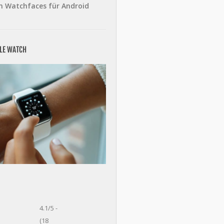
n Watchfaces für Android
PLE WATCH
4.1/5 -
(18