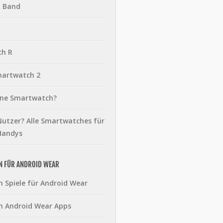
t Band
ch R
martwatch 2
eine Smartwatch?
utzer? Alle Smartwatches für
Handys
N FÜR ANDROID WEAR
n Spiele für Android Wear
n Android Wear Apps