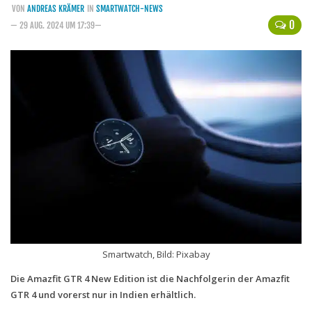
VON
ANDREAS KRÄMER
IN
SMARTWATCH-NEWS
Handytarife
0
— 29 AUG. 2024 UM 17:39—
BASE
Smartphonetarife
Datentarife
o2
Smartphonetarife
Prepaid-Tarife
Datentarife
Flatrate-Prepaidtarife
Mobilfunk-Vergleichsrechner
Smartwatch, Bild: Pixabay
Mobilfunk-Tarifrechner
Die Amazfit GTR 4 New Edition ist die Nachfolgerin der Amazfit
Flatrate-Datentarife
GTR 4 und vorerst nur in Indien erhältlich.