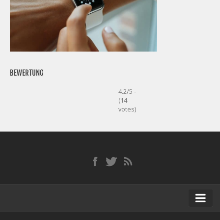
BEWERTUNG
4.2/5 -
(14
votes)