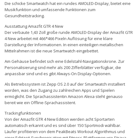
Die schicke Smartwatch hat ein rundes AMOLED-Display, bietet eine
Musikfunktion und umfassende Funktionen zum
Gesundheitstracking.
Ausstattung Amazfit GTR 4 New
Der verbaute 1,43 Zoll große runde AMOLED-Display der Amazfit GTR
4 New arbeitet mit 466*466 Pixeln Auflösung für eine klare
Darstellung der Informationen. In einen einteiligen metallischen
Mittelrahmen ist die neue Smartwatch eingebettet.
Am Gehäuse befindet sich eine Edelstahl-Navigationskrone. Zur
Personalisierung sind mehr als 200 Zifferblätter verfügbar, die
anpassbar sind und es gibt Always-On Display-Optionen.
Als Betriebssystem ist Zepp OS 2.0 auf der Smartwatch installiert
worden, was den Zugang zu zahlreichen Apps und Spielen
ermöglicht. Die Sprachassistentin Amazon Alexa steht genauso
bereit wie ein Offline-Sprachassistent.
Trackingfunktionen
Von der Amazfit GTR 4 New Edition werden acht Sportarten
automatisch erkannt und es sind über 150 Sportmodi wählbar.
Läufer profitieren von dem PeakBeats Workout Algorithmus und
einer Echtzeit-Synchronisation mit Fitness-Plattformen wie Strava