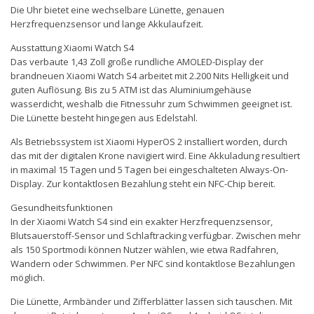
Die Uhr bietet eine wechselbare Lünette, genauen
Herzfrequenzsensor und lange Akkulaufzeit.
Ausstattung Xiaomi Watch S4
Das verbaute 1,43 Zoll große rundliche AMOLED-Display der
brandneuen Xiaomi Watch S4 arbeitet mit 2.200 Nits Helligkeit und
guten Auflösung. Bis zu 5 ATM ist das Aluminiumgehäuse
wasserdicht, weshalb die Fitnessuhr zum Schwimmen geeignet ist.
Die Lünette besteht hingegen aus Edelstahl.
Als Betriebssystem ist Xiaomi HyperOS 2 installiert worden, durch
das mit der digitalen Krone navigiert wird. Eine Akkuladung resultiert
in maximal 15 Tagen und 5 Tagen bei eingeschalteten Always-On-
Display. Zur kontaktlosen Bezahlung steht ein NFC-Chip bereit.
Gesundheitsfunktionen
In der Xiaomi Watch S4 sind ein exakter Herzfrequenzsensor,
Blutsauerstoff-Sensor und Schlaftracking verfügbar. Zwischen mehr
als 150 Sportmodi können Nutzer wählen, wie etwa Radfahren,
Wandern oder Schwimmen. Per NFC sind kontaktlose Bezahlungen
möglich.
Die Lünette, Armbänder und Zifferblätter lassen sich tauschen. Mit