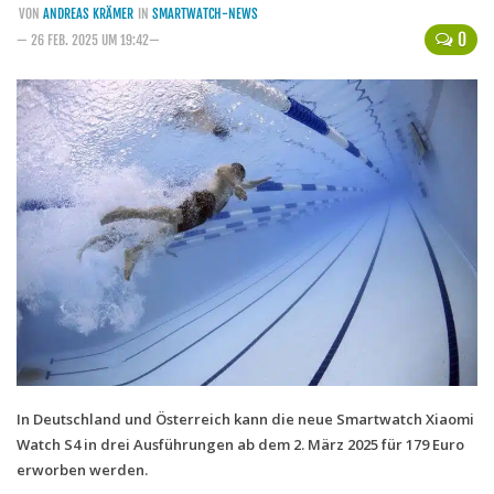
VON
ANDREAS KRÄMER
IN
SMARTWATCH-NEWS
Handytarife
0
— 26 FEB. 2025 UM 19:42—
BASE
Smartphonetarife
Datentarife
o2
Smartphonetarife
Prepaid-Tarife
Datentarife
Flatrate-Prepaidtarife
Mobilfunk-Vergleichsrechner
Mobilfunk-Tarifrechner
In Deutschland und Österreich kann die neue Smartwatch Xiaomi
Watch S4 in drei Ausführungen ab dem 2. März 2025 für 179 Euro
Flatrate-Datentarife
erworben werden.