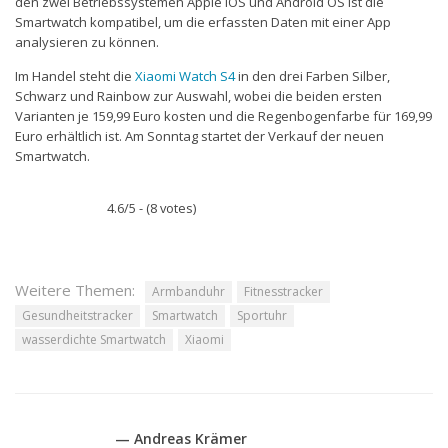
den zwei Betriebssystemen Apple iOS und Android OS ist die
Smartwatch kompatibel, um die erfassten Daten mit einer App
analysieren zu können.
Im Handel steht die
Xiaomi Watch S4
in den drei Farben Silber,
Schwarz und Rainbow zur Auswahl, wobei die beiden ersten
Varianten je 159,99 Euro kosten und die Regenbogenfarbe für 169,99
Euro erhältlich ist. Am Sonntag startet der Verkauf der neuen
Smartwatch.
4.6/5 - (8 votes)
Weitere Themen:
Armbanduhr
Fitnesstracker
Gesundheitstracker
Smartwatch
Sportuhr
wasserdichte Smartwatch
Xiaomi
— Andreas Krämer