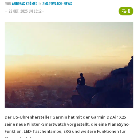
VON
ANDREAS KRÄMER
IN
SMARTWATCH-NEWS
Handytarife
0
— 22 OKT. 2025 UM 15:12—
BASE
Smartphonetarife
Datentarife
o2
Smartphonetarife
Prepaid-Tarife
Datentarife
Flatrate-Prepaidtarife
Mobilfunk-Vergleichsrechner
Mobilfunk-Tarifrechner
Der US-Uhrenhersteller Garmin hat mit der Garmin D2 Air X25
seine neue Piloten-Smartwatch vorgestellt, die eine PlaneSync-
Flatrate-Datentarife
Funktion, LED-Taschenlampe, EKG und weitere Funktionen für