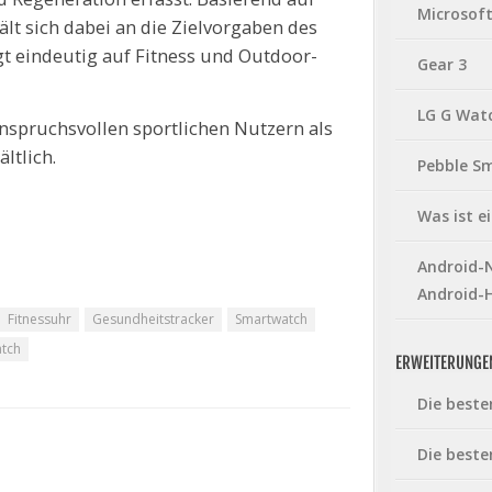
Microsof
lt sich dabei an die Zielvorgaben des
gt eindeutig auf Fitness und Outdoor-
Gear 3
LG G Wat
nspruchsvollen sportlichen Nutzern als
ltlich.
Pebble S
Was ist 
Android-N
Android-
Fitnessuhr
Gesundheitstracker
Smartwatch
atch
ERWEITERUNGE
Die beste
Die beste