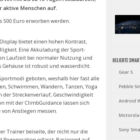
r aktive Menschen auf.
ls 500 Euro erworben werden.
splay bietet einen hohen Kontrast,
ligkeit. Eine Akkuladung der Sport-
en Laufzeit bei normaler Nutzung und
BELIEBTE SMA
s Gehäuse ist robust und wasserdicht.
Gear S
portmodi geboten, weshalb hier fast alle
hren, Schwimmen, Wandern, Tanzen, Yoga
Pebble S
 der Streckenverlauf, Geschwindigkeit
Android 
on mit der ClimbGuidance lassen sich
e von Anstiegen messen.
Motorola
Sony Sma
r Trainer beiseite, der nicht nur die
 Regeneration erfasst. Basierend auf