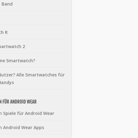
t Band
ch R
martwatch 2
eine Smartwatch?
utzer? Alle Smartwatches für
Handys
N FÜR ANDROID WEAR
n Spiele für Android Wear
n Android Wear Apps