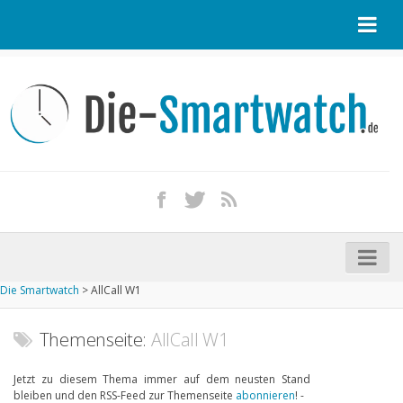
Startseite
Kontakt / Tipp geben
Impressum
Datenschutz
Apple Watch kaufen
iPhone kaufen
Die Smartwatch
>
AllCall W1
Startseite
Aktuelle Smartwatches im Test
Themenseite:
AllCall W1
Kommende Smartwatches
Jetzt zu diesem Thema immer auf dem neusten Stand
bleiben und den RSS-Feed zur Themenseite
abonnieren
! -
Marken und Modelle