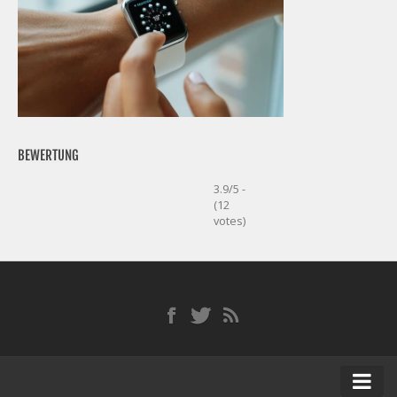
BEWERTUNG
3.9/5 -
(12
votes)