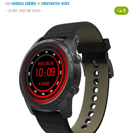
VON
ANDREAS KRÄMER
IN
SMARTWATCH-NEWS
Handytarife
0
— 16 OKT. 2017 UM 14:20—
BASE
Smartphonetarife
Datentarife
o2
Smartphonetarife
Prepaid-Tarife
Datentarife
Flatrate-Prepaidtarife
Mobilfunk-Vergleichsrechner
Mobilfunk-Tarifrechner
Flatrate-Datentarife