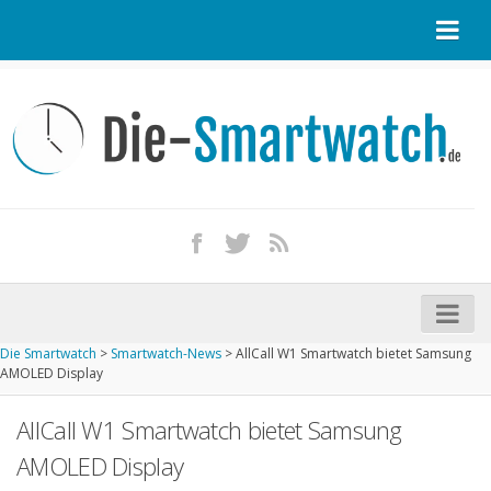
Startseite
Kontakt / Tipp geben
Impressum
Datenschutz
Apple Watch kaufen
iPhone kaufen
Die Smartwatch
>
Smartwatch-News
>
AllCall W1 Smartwatch bietet Samsung
Startseite
AMOLED Display
Aktuelle Smartwatches im Test
AllCall W1 Smartwatch bietet Samsung
Kommende Smartwatches
AMOLED Display
Marken und Modelle