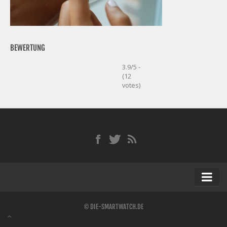
BEWERTUNG
3.9/5 -
(12
votes)
Startseite
© DIE-SMARTWATCH.DE
Kontakt / Tipp geben