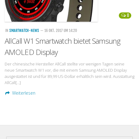
0
IN
SMARTWATCH-NEWS
— 16 OKT. 2017 UM 14:20
AllCall W1 Smartwatch bietet Samsung
AMOLED Display
Der chinesische Hersteller AllCall stellte vor wenigen Tagen seine
neue Smartwatch W1 vor, die mit einem Samsung AMOLED Display
ausgestattet ist und für 89,99 US-Dollar erhältlich sein wird. Ausstattung
AllCall[…]
Weiterlesen