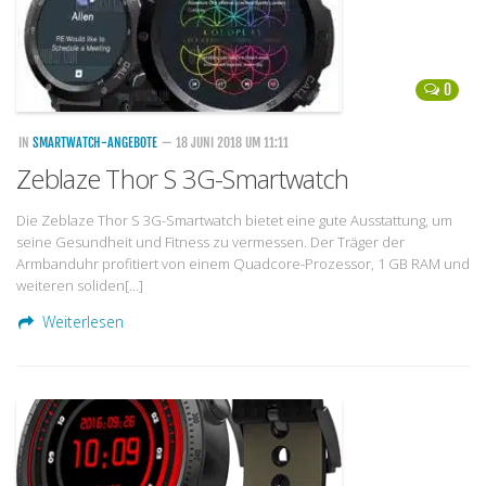
0
IN
SMARTWATCH-ANGEBOTE
— 18 JUNI 2018 UM 11:11
Zeblaze Thor S 3G-Smartwatch
Die Zeblaze Thor S 3G-Smartwatch bietet eine gute Ausstattung, um
seine Gesundheit und Fitness zu vermessen. Der Träger der
Armbanduhr profitiert von einem Quadcore-Prozessor, 1 GB RAM und
weiteren soliden[…]
Weiterlesen