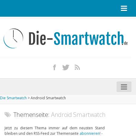
Startseite
Kontakt / Tipp geben
Impressum
Datenschutz
Apple Watch kaufen
iPhone kaufen
Die Smartwatch
>
Android Smartwatch
Startseite
Aktuelle Smartwatches im Test
Themenseite:
Android Smartwatch
Kommende Smartwatches
Jetzt zu diesem Thema immer auf dem neusten Stand
bleiben und den RSS-Feed zur Themenseite
abonnieren
! -
Marken und Modelle