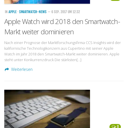
IN
APPLE
·
SMARTWATCH-NEWS
— 6 SEP. 2017 UM 12:32
Apple Watch wird 2018 den Smartwatch-
Markt weiter dominieren
Nach einer Prognose der Marktforschungsfirma CCS Insights wird der
kalifornische Technologikonzern aus Cupertino mit seiner Apple
Watch im Jahr 2018 den Smartwatch-Markt weiter dominieren. Apple
steht unter Konkurrenzdruck Die stärksten[…]
Weiterlesen
0