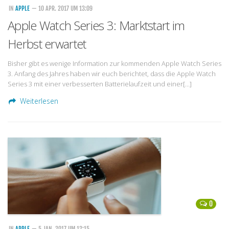
IN
APPLE
— 10 APR. 2017 UM 13:09
Apple Watch Series 3: Marktstart im
Herbst erwartet
Bisher gibt es wenige Information zur kommenden Apple Watch Series
3. Anfang des Jahres haben wir euch berichtet, dass die Apple Watch
Series 3 mit einer verbesserten Batterielaufzeit und einer[…]
Weiterlesen
0
IN
APPLE
— 5 JAN. 2017 UM 12:15