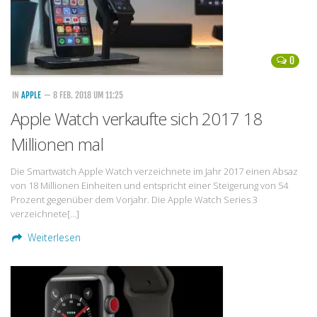
0
IN
APPLE
— 8 FEB. 2018 UM 11:25
Apple Watch verkaufte sich 2017 18
Millionen mal
Die Smartwatch Apple Watch verzeichnete im Jahr 2017 einen Absaz
von 18 Millionen Einheiten und entspricht einer Steigerung von 54
Prozent gegenüber dem Vorjahr. Die Apple Watch Series 3
verzeichnete[…]
Weiterlesen