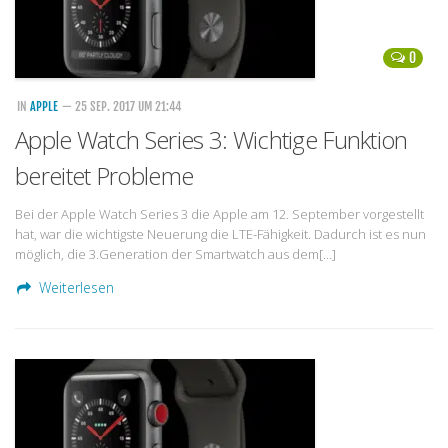
0
IN
APPLE
— 25 SEP. 2017 UM 21:44
Apple Watch Series 3: Wichtige Funktion
bereitet Probleme
Bei der Apple Watch Series 3 die Apple am 12. September vorgestellt
hat, war die wichtigste Neuerung die LTE-Fähigkeit. Dadurch ist es nun
möglich, die 3.Generation der Smartwatch aus dem[…]
Weiterlesen