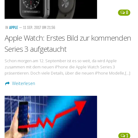
0
IN
APPLE
— 11 SEP. 2017 UM 21:56
Apple Watch: Erstes Bild zur kommenden
Series 3 aufgetaucht
Schon morgen am 12. September ist es so weit, da wird Apple
zusammen mit dem neuen iPhone die Apple Watch Series 3
präsentieren. Doch viele Details, über die neuen iPhone Modelle,[…]
Weiterlesen
1