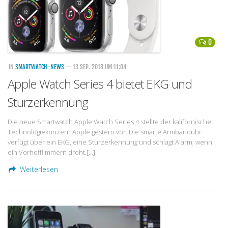
0
IN
SMARTWATCH-NEWS
— 13 SEP. 2018 UM 11:04
Apple Watch Series 4 bietet EKG und
Sturzerkennung
Die neue Smartwatch Apple Watch Series 4 stellte der kalifornische
Technologiekonzern Apple gestern vor. Die smarte Armbanduhr
verfügt über ein EKG, eine Sturzerkennung und schlägt Alarm, wenn
ein Vorhofflimmern droht.[…]
Weiterlesen