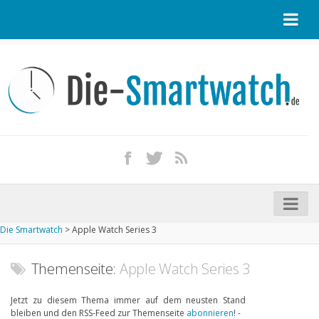
Startseite
Kontakt / Tipp geben
Impressum
Datenschutz
Apple Watch kaufen
iPhone kaufen
Die Smartwatch
>
Apple Watch Series 3
Startseite
Aktuelle Smartwatches im Test
Themenseite:
Apple Watch Series 3
Kommende Smartwatches
Jetzt zu diesem Thema immer auf dem neusten Stand
bleiben und den RSS-Feed zur Themenseite
abonnieren
! -
Marken und Modelle