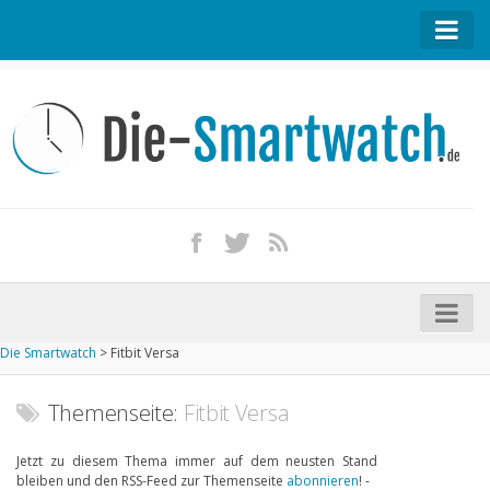
Startseite
Kontakt / Tipp geben
Impressum
Datenschutz
Apple Watch kaufen
iPhone kaufen
Die Smartwatch
>
Fitbit Versa
Startseite
Aktuelle Smartwatches im Test
Themenseite:
Fitbit Versa
Kommende Smartwatches
Jetzt zu diesem Thema immer auf dem neusten Stand
bleiben und den RSS-Feed zur Themenseite
abonnieren
! -
Marken und Modelle