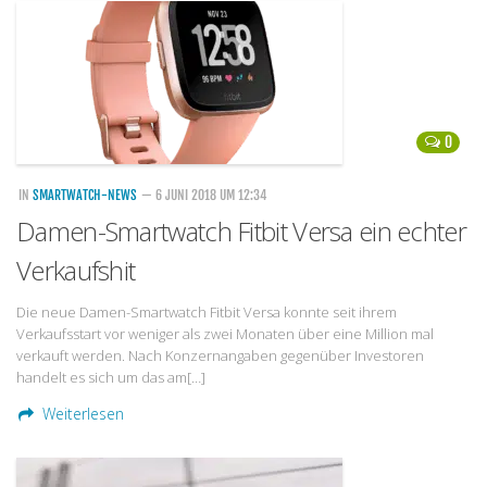
Handytarife
BASE
Smartphonetarife
0
Datentarife
o2
IN
SMARTWATCH-NEWS
— 6 JUNI 2018 UM 12:34
Damen-Smartwatch Fitbit Versa ein echter
Smartphonetarife
Verkaufshit
Prepaid-Tarife
Datentarife
Die neue Damen-Smartwatch Fitbit Versa konnte seit ihrem
Verkaufsstart vor weniger als zwei Monaten über eine Million mal
Flatrate-Prepaidtarife
verkauft werden. Nach Konzernangaben gegenüber Investoren
Mobilfunk-Vergleichsrechner
handelt es sich um das am[…]
Mobilfunk-Tarifrechner
Weiterlesen
Flatrate-Datentarife