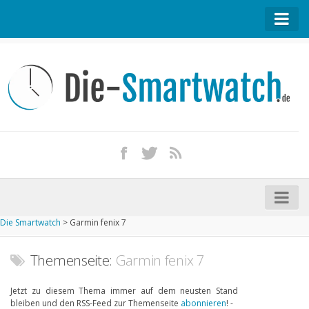
Startseite
Kontakt / Tipp geben
Impressum
Datenschutz
Apple Watch kaufen
iPhone kaufen
Die Smartwatch
>
Garmin fenix 7
Startseite
Aktuelle Smartwatches im Test
Themenseite:
Garmin fenix 7
Kommende Smartwatches
Jetzt zu diesem Thema immer auf dem neusten Stand
bleiben und den RSS-Feed zur Themenseite
abonnieren
! -
Marken und Modelle