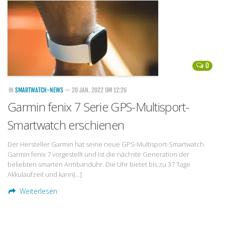
Handytarife
BASE
Smartphonetarife
0
Datentarife
o2
IN
SMARTWATCH-NEWS
— 20 JAN. 2022 UM 12:26
Garmin fenix 7 Serie GPS-Multisport-
Smartphonetarife
Smartwatch erschienen
Prepaid-Tarife
Datentarife
Der Hersteller Garmin hat seine neue GPS-Multisport-Smartwatch
Garmin fenix 7 vorgestellt und ist die nächste Generation der
Flatrate-Prepaidtarife
beliebten smarten Armbanduhr. Die Uhr bietet bis zu 37 Tage
Mobilfunk-Vergleichsrechner
Akkulaufzeit und kann[…]
Mobilfunk-Tarifrechner
Weiterlesen
Flatrate-Datentarife