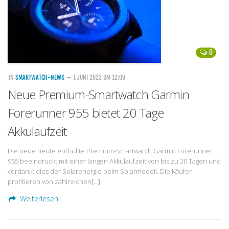
0
IN
SMARTWATCH-NEWS
— 1 JUNI 2022 UM 12:09
Neue Premium-Smartwatch Garmin
Forerunner 955 bietet 20 Tage
Akkulaufzeit
Die neue heute enthüllte Premium-Smartwatch Garmin Forerunner
955 beeindruckt mit einer langen Akkulaufzeit von bis zu 20 Tagen und
verdankt dies der Solarenergie beim Solarmodell. Die Käufer
profitieren von zahlreichen[…]
Weiterlesen