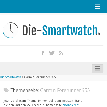
Startseite
Kontakt / Tipp geben
Impressum
Datenschutz
Apple Watch kaufen
iPhone kaufen
Die Smartwatch
>
Garmin Forerunner 955
Startseite
Aktuelle Smartwatches im Test
Themenseite:
Garmin Forerunner 955
Kommende Smartwatches
Jetzt zu diesem Thema immer auf dem neusten Stand
bleiben und den RSS-Feed zur Themenseite
abonnieren
! -
Marken und Modelle