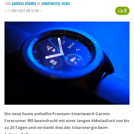
VON
ANDREAS KRÄMER
IN
SMARTWATCH-NEWS
Handytarife
0
— 1 JUNI 2022 UM 12:09—
BASE
Smartphonetarife
Datentarife
o2
Smartphonetarife
Prepaid-Tarife
Datentarife
Flatrate-Prepaidtarife
Mobilfunk-Vergleichsrechner
Mobilfunk-Tarifrechner
Die neue heute enthüllte Premium-Smartwatch Garmin
Forerunner 955 beeindruckt mit einer langen Akkulaufzeit von bis
Flatrate-Datentarife
zu 20 Tagen und verdankt dies der Solarenergie beim