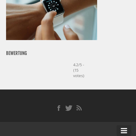
BEWERTUNG
4.2/5 -
(15
votes)