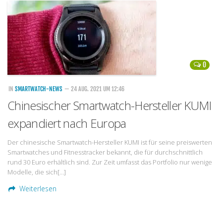
Handytarife
BASE
Smartphonetarife
0
Datentarife
o2
IN
SMARTWATCH-NEWS
— 24 AUG. 2021 UM 12:46
Chinesischer Smartwatch-Hersteller KUMI
Smartphonetarife
expandiert nach Europa
Prepaid-Tarife
Datentarife
Der chinesische Smartwatch-Hersteller KUMI ist für seine preiswerten
Smartwatches und Fitnesstracker bekannt, die für durchschnittlich
Flatrate-Prepaidtarife
rund 30 Euro erhältlich sind. Zur Zeit umfasst das Portfolio nur wenige
Mobilfunk-Vergleichsrechner
Modelle, die sich[…]
Mobilfunk-Tarifrechner
Weiterlesen
Flatrate-Datentarife