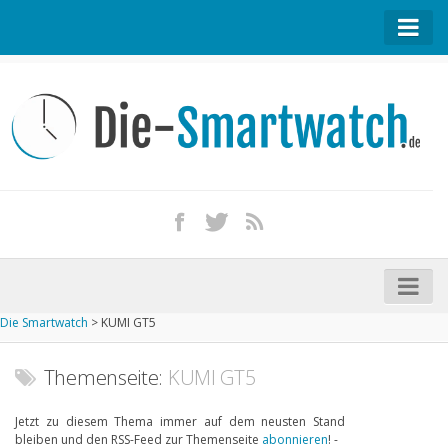
Startseite
Kontakt / Tipp geben
Impressum
Datenschutz
Apple Watch kaufen
iPhone kaufen
Die Smartwatch
>
KUMI GT5
Startseite
Aktuelle Smartwatches im Test
Themenseite:
KUMI GT5
Kommende Smartwatches
Jetzt zu diesem Thema immer auf dem neusten Stand
bleiben und den RSS-Feed zur Themenseite
abonnieren
! -
Marken und Modelle