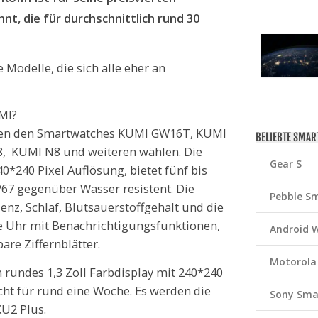
t, die für durchschnittlich rund 30
 Modelle, die sich alle eher an
MI?
chen den Smartwatches KUMI GW16T, KUMI
BELIEBTE SMA
, KUMI N8 und weiteren wählen. Die
Gear S
0*240 Pixel Auflösung, bietet fünf bis
P67 gegenüber Wasser resistent. Die
Pebble S
enz, Schlaf, Blutsauerstoffgehalt und die
 Uhr mit Benachrichtigungsfunktionen,
Android 
re Ziffernblätter.
Motorola
 rundes 1,3 Zoll Farbdisplay mit 240*240
cht für rund eine Woche. Es werden die
Sony Sma
KU2 Plus.