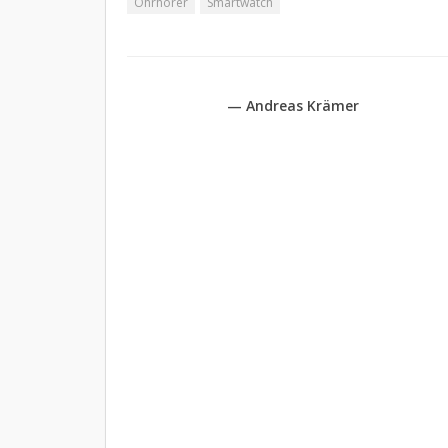
Ohrhörer
Smartwatch
— Andreas Krämer