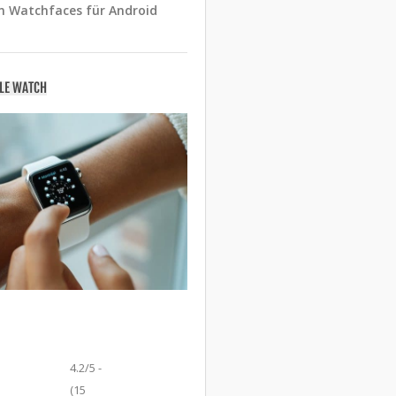
n Watchfaces für Android
PLE WATCH
4.2/5 -
(15