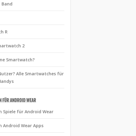
t Band
ch R
martwatch 2
eine Smartwatch?
utzer? Alle Smartwatches für
Handys
N FÜR ANDROID WEAR
n Spiele für Android Wear
n Android Wear Apps