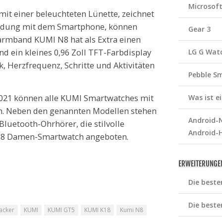
Microsof
it einer beleuchteten Lünette, zeichnet
indung mit dem Smartphone, können
Gear 3
sarmband KUMI N8 hat als Extra einen
 ein kleines 0,96 Zoll TFT-Farbdisplay
LG G Wat
, Herzfrequenz, Schritte und Aktivitäten
Pebble S
2021 können alle KUMI Smartwatches mit
Was ist 
. Neben den genannten Modellen stehen
Android-N
luetooth-Ohrhörer, die stilvolle
Android-
18 Damen-Smartwatch angeboten.
ERWEITERUNGE
Die beste
Die beste
racker
KUMI
KUMI GT5
KUMI K18
Kumi N8