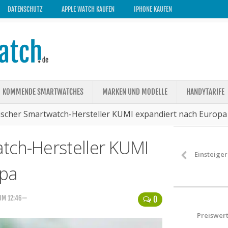
DATENSCHUTZ
APPLE WATCH KAUFEN
IPHONE KAUFEN
KOMMENDE SMARTWATCHES
MARKEN UND MODELLE
HANDYTARIFE
ischer Smartwatch-Hersteller KUMI expandiert nach Europa
tch-Hersteller KUMI
Einsteige
opa
 UM 12:46—
0
Preiswer